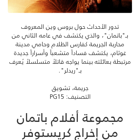
تدور الأحداث حول بروس وين المعروف
بـ"باتمان"، والذي يكتشف في عامه الثاني من
محاربة الجريمة كفارس الظلام وحامي مدينة
غوثام، يكتشف فساداً متشعباً وأسراراً جديدة
مرتبطة بعائلته بينما يواجه قاتلاً متسلسلاً يُعرف
بـ"ريدلر".
جريمة، تشويق
التصنيف: PG15
مجموعة أفلام باتمان
من إخراج كريستوفر