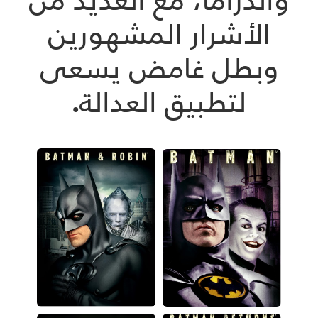
الأشرار المشهورين
وبطل غامض يسعى
لتطبيق العدالة.