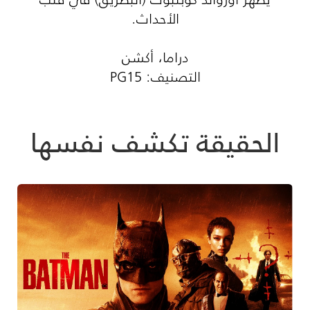
الأحداث.
دراما، أكشن
التصنيف: PG15
الحقيقة تكشف نفسها