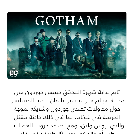
تابع بداية شهرة المحقق جيمس جوردون في
مدينة غوثام قبل وصول باتمان. يدور المسلسل
حول محاولات تصدي جوردون وشريكه لموجة
الجريمة في غوثام، بما في ذلك حادثة مقتل
والدي بروس واين، ومع تصاعد حروب العصابات
يظهر أوزوالد كوبلبوت (البطريق) في قلب