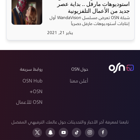
استوديوهات مارفل .. بداية عصر
جديد من الأعمال التلفزيونية
شبكة OSN تعرض مسلسل WandaVision أول
إنتاجات أستوديوهات مارفل حصرياً
يناير 21, 2021
حول OSN
روابط سريعة
أعلن معنا
OSN Hub
OSN+
OSN للأعمال
تابعنا لمعرفة آخر الأخبار والتحديثات حول عالمك الترفيهي المفضل