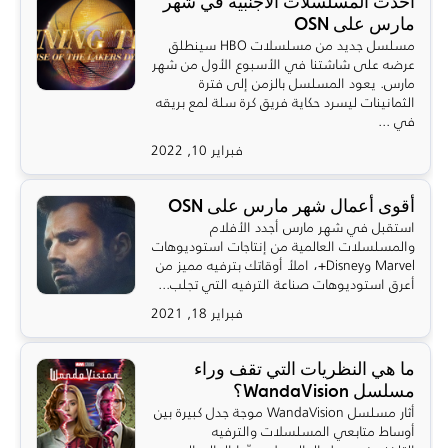
أحدث المسلسلات الأجنبية في شهر
مارس على OSN
مسلسل جديد من مسلسلات HBO سينطلق
عرضه على شاشتنا في الأسبوع الأول من شهر
مارس. يعود المسلسل بالزمن إلى فترة
الثمانينات ليسرد حكاية فريق كرة سلة لمع بريقه
في ...
فبراير 10, 2022
أقوى أعمال شهر مارس على OSN
استقبل في شهر مارس أجدد الأفلام
والمسلسلات العالمية من إنتاجات استوديوهات
Marvel وDisney+، املأ أوقاتك بترفيه مميز من
أعرق استوديوهات صناعة الترفيه التي تجلب...
فبراير 18, 2021
ما هي النظريات التي تقف وراء
مسلسل WandaVision؟
أثار مسلسل WandaVision موجة جدل كبيرة بين
أوساط متابعي المسلسلات والترفيه