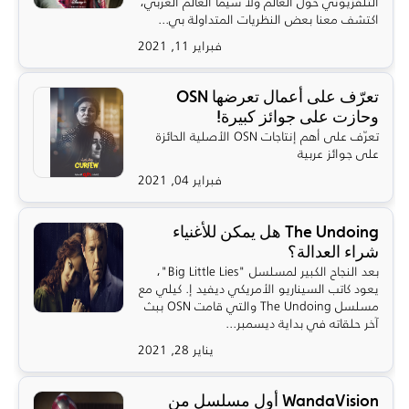
التلفزيوني حول العالم ولا سيّما العالم العربي،
اكتشف معنا بعض النظريات المتداولة بي...
فبراير 11, 2021
تعرّف على أعمال تعرضها OSN
وحازت على جوائز كبيرة!
تعرّف على أهم إنتاجات OSN الأصلية الحائزة
على جوائز عربية
فبراير 04, 2021
The Undoing هل يمكن للأغنياء
شراء العدالة؟
بعد النجاح الكبير لمسلسل "Big Little Lies"،
يعود كاتب السيناريو الأمريكي ديفيد إ. كيلي مع
مسلسل The Undoing والتي قامت OSN ببث
آخر حلقاته في بداية ديسمبر...
يناير 28, 2021
WandaVision أول مسلسل من