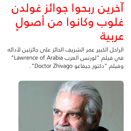
آخرين ربحوا جوائز غولدن
غلوب وكانوا من أصولٍ
عربية
الراحل الكبير عمر الشريف الحائز على جائزتين لأدائه
في فيلم "لورنس العرب Lawrence of Arabia"
وفيلم "دكتور جيفاغو Doctor Zhivago".