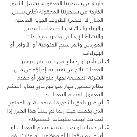
خارجة عن سيطرتنا المعقولة. تشمل الأمور
الخارجة عن سيطرتنا المعقولة (على سبيل
المثال لا الحصر) الظروف الجوية القاسية
والوباء والجائحة والاضطراب المدني
والنشاط الإرهابي والحرب وإجراءات
الموردين والمراسيم الحكومية أو الأوامر أو
الإجراءات؛
أي تأخير أو إخفاق من جانبنا في توفير
المعدات ناتج عن تغيير تم إجراؤه من قبل
الشركة المصنعة لجهاز متوافق أو مقدم
نظام تشغيل جهاز متوافق خارج نطاق التحكم
المعقول لمقدم المعدات؛
أي ضرر يلحق بالأجهزة المنفصلة أو المحتوى
الذي يخصك حيث ربما لم ينشأ هذا الضرر إذا
كنت قد اتبعت تعليماتنا المعقولة؛
أي خسارة أو ضرر يسببه مقدم المعدات أو
أي من مسؤولينا أو موظفينا أو وكلائنا في