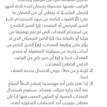
التركيب نفسها مشمولة بضمان لمدة ثلاثة أشهر
(ضمان التركيب). لا يغطي أي من الضمان ما
يلي: (أ) العيوب الناتجة عن سوء الاستخدام؛ (ب)
الضرر العرضي أو المتعمد؛ (ج) الضرر الناشئ
عن استخدام المعدات التي لم يتم توفيرها من
قبلنا أو بالنيابة عنا؛ (د) الضرر التجميلي الذي لا
يؤثر على وظيفة المعدات؛ (هـ) الضرر الناجم عن
أحداث خارجة عن سيطرتنا المعقولة أو مقدم
المعدات لدينا و (و) أي ضرر ناتج عن التركيب
الذاتي الخاطئ للمعدات.
للإبلاغ عن خطأ، يرجى الاتصال بخدمة العملاء
لدينا.
إذا تعذر على أحد مهندسينا إصلاح الخطأ المبلغ
عنه أثناء زيارة منزلك، فعندئذ، سنقوم باستبدال
المعدات المعيبة أو المكون المعيب فيها إذا كان
مغطى بموجب أحد الضمانات المذكورة أعلاه،