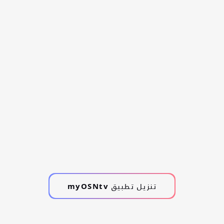
تنزيل تطبيق myOSNtv