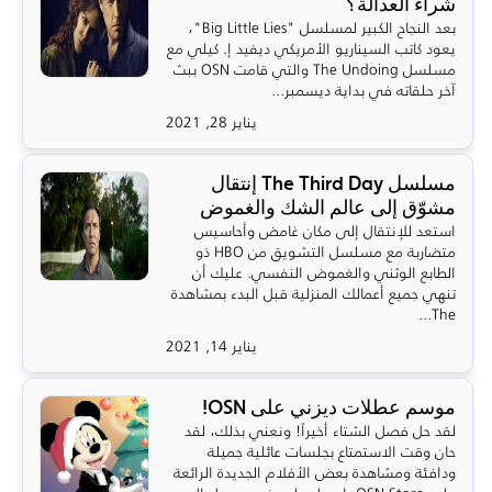
شراء العدالة؟
بعد النجاح الكبير لمسلسل "Big Little Lies"،
يعود كاتب السيناريو الأمريكي ديفيد إ. كيلي مع
مسلسل The Undoing والتي قامت OSN ببث
آخر حلقاته في بداية ديسمبر...
يناير 28, 2021
مسلسل The Third Day إنتقال
مشوّق إلى عالم الشك والغموض
استعد للإنتقال إلى مكان غامض وأحاسيس
متضاربة مع مسلسل التشويق من HBO ذو
الطابع الوثني والغموض النفسي. عليك أن
تنهي جميع أعمالك المنزلية قبل البدء بمشاهدة
The...
يناير 14, 2021
موسم عطلات ديزني على OSN!
لقد حل فصل الشتاء أخيراً! ونعني بذلك، لقد
حان وقت الاستمتاع بجلسات عائلية جميلة
ودافئة ومشاهدة بعض الأفلام الجديدة الرائعة