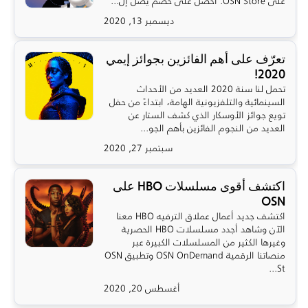
على OSN Store. احصل على خصم يصل إل...
ديسمبر 13, 2020
تعرّف على أهم الفائزين بجوائز إيمي
2020!
تحمل لنا سنة 2020 العديد من الأحداث
السينمائية والتلفزيونية الهامة، ابتداءً من حفل
تويع جوائز الأوسكار الذي كشف الستار عن
العديد من النجوم الفائزين بأهم الجو...
سبتمبر 27, 2020
اكتشف أقوى مسلسلات HBO على
OSN
اكتشف جديد أعمال عملاق الترفيه HBO معنا
الآن وشاهد أجدد مسلسلات HBO الحصرية
وغيرها الكثير من المسلسلات الكبيرة عبر
منصاتنا الرقمية OSN OnDemand وتطبيق OSN
St...
أغسطس 20, 2020