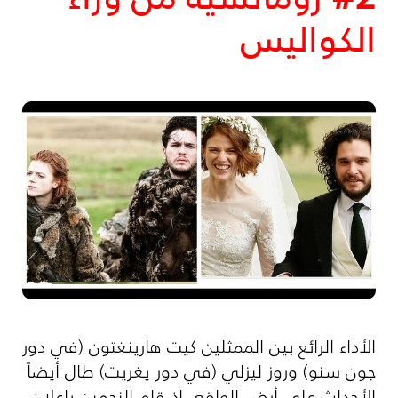
الكواليس
الأداء الرائع بين الممثلين كيت هارينغتون (في دور
جون سنو) وروز ليزلي (في دور يغريت) طال أيضاً
الأحداث على أرض الواقع. إذ قام النجمين بإعلان