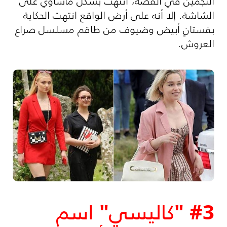
النجمين في القصة، انتهت بشكل مأساوي على
الشاشة. إلا أنه على أرض الواقع انتهت الحكاية
بفستانٍ أبيض وضيوف من طاقم مسلسل صراع
العروش.
#3 "كاليسي" اسم