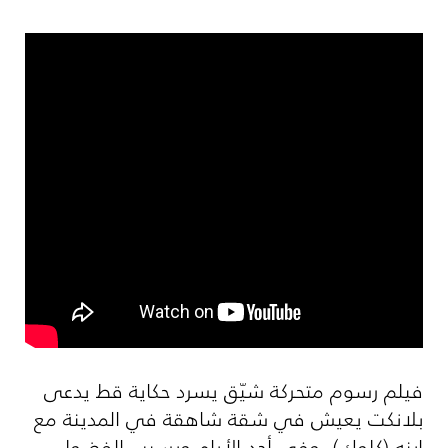
فيلم رسوم متحركة شيّق يسرد حكاية قط يدعى
بلانكت يعيش في شقة شاهقة في المدينة مع
ابنه (كلوك)، وفي أحد الأيام وبسبب الفضول