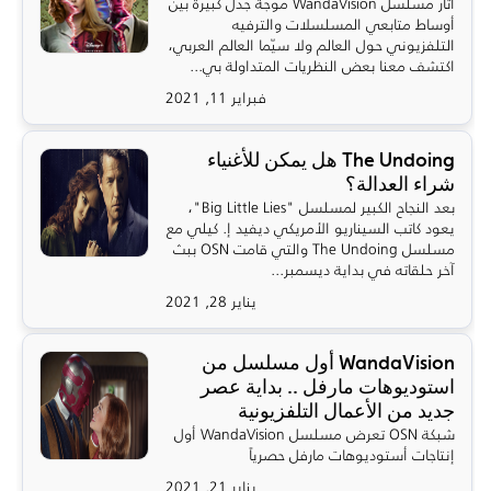
أثار مسلسل WandaVision موجة جدل كبيرة بين
أوساط متابعي المسلسلات والترفيه
التلفزيوني حول العالم ولا سيّما العالم العربي،
اكتشف معنا بعض النظريات المتداولة بي...
فبراير 11, 2021
The Undoing هل يمكن للأغنياء
شراء العدالة؟
بعد النجاح الكبير لمسلسل "Big Little Lies"،
يعود كاتب السيناريو الأمريكي ديفيد إ. كيلي مع
مسلسل The Undoing والتي قامت OSN ببث
آخر حلقاته في بداية ديسمبر...
يناير 28, 2021
WandaVision أول مسلسل من
استوديوهات مارفل .. بداية عصر
جديد من الأعمال التلفزيونية
شبكة OSN تعرض مسلسل WandaVision أول
إنتاجات أستوديوهات مارفل حصرياً
يناير 21, 2021