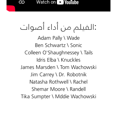
:الفيلم من أداء أصوات
Adam Pally \ Wade
Ben Schwartz \ Sonic
Colleen O'Shaughnessey \ Tails
Idris Elba \ Knuckles
James Marsden \ Tom Wachowski
Jim Carrey \ Dr. Robotnik
Natasha Rothwell \ Rachel
Shemar Moore \ Randell
Tika Sumpter \ Mddie Wachowski