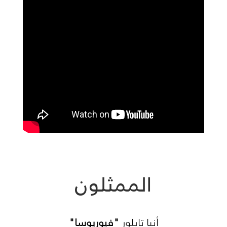
الممثلون
أنيا تايلور
"فيوريوسا"