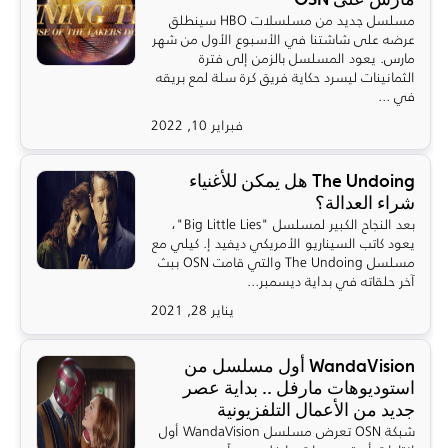
مسلسل جديد من مسلسلات HBO سينطلق
عرضه على شاشتنا في الأسبوع الأول من شهر
مارس. يعود المسلسل بالزمن إلى فترة
الثمانينات ليسرد حكاية فريق كرة سلة لمع بريقه
في ...
فبراير 10, 2022
The Undoing هل يمكن للأغنياء
شراء العدالة؟
بعد النجاح الكبير لمسلسل "Big Little Lies"،
يعود كاتب السيناريو الأمريكي ديفيد إ. كيلي مع
مسلسل The Undoing والتي قامت OSN ببث
آخر حلقاته في بداية ديسمبر...
يناير 28, 2021
WandaVision أول مسلسل من
استوديوهات مارفل .. بداية عصر
جديد من الأعمال التلفزيونية
شبكة OSN تعرض مسلسل WandaVision أول