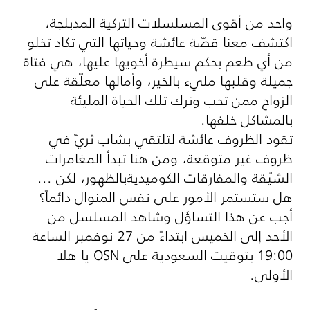
واحد من أقوى المسلسلات التركية المدبلجة،
اكتشف معنا قصّة عائشة وحياتها التي تكاد تخلو
من أي طعم بحكم سيطرة أخويها عليها، هي فتاة
جميلة وقلبها مليء بالخير، وأمالها معلّقة على
الزواج ممن تحب وترك تلك الحياة المليئة
بالمشاكل خلفها.
تقود الظروف عائشة لتلتقي بشاب ثريّ في
ظروف غير متوقعة، ومن هنا تبدأ المغامرات
الشيّقة والمفارقات الكوميديةبالظهور، لكن ...
هل ستستمر الأمور على نفس المنوال دائماً؟
أجب عن هذا التساؤل وشاهد المسلسل من
الأحد إلى الخميس ابتداءً من 27 نوفمبر الساعة
19:00 بتوقيت السعودية على
OSN
يا هلا
الأولى.