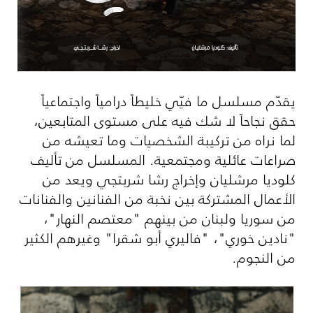
يقدّم مسلسل ما فيّي خليطاً درامياً واجتماعياً
حقق نجاحاً لا شك فيه على مستوى المتابعين،
لما نراه من تركيبة الشخصيات وما تعيشه من
صراعات عائلية ومجتمعية. المسلسل من تأليف
كلوديا مرشليان وإخراج رشا شربتجي ويعد من
الأعمال المشتركة بين نخبة من الفنانين والفنانات
من سوريا ولبنان من بينهم "معتصم النهار"،
"نادين خوري"، "فاليري أبو شقرا" وغيرهم الكثير
من النجوم.