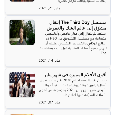
إنتاجات أستوديوهات مارفل حصرياً
يناير 21, 2021
مسلسل The Third Day إنتقال
مشوّق إلى عالم الشك والغموض
استعد للإنتقال إلى مكان غامض وأحاسيس
متضاربة مع مسلسل التشويق من HBO ذو
الطابع الوثني والغموض النفسي. عليك أن
تنهي جميع أعمالك المنزلية قبل البدء بمشاهدة
The...
يناير 14, 2021
أقوى الأفلام المميزة في شهر يناير
بعد أن طوينا صفحة عام 2020 بكل ما حمله من
أعمال ترفيهية وتلفزيونية رائعة، سنبدأ جولتنا
الأولى في شهر يناير 2021 بمجموعة من أقوى
الأفلام الشيّقة منها أفلام عا...
يناير 07, 2021