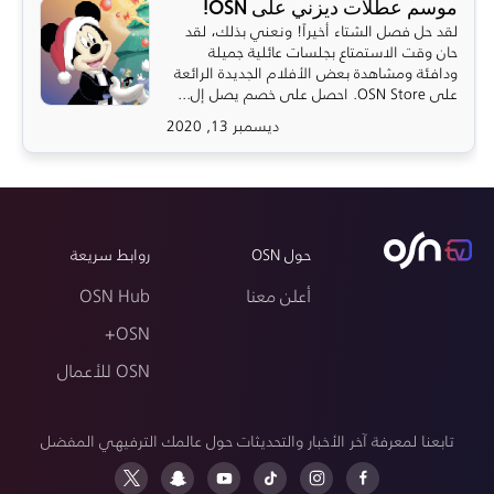
موسم عطلات ديزني على OSN!
لقد حل فصل الشتاء أخيراً! ونعني بذلك، لقد
حان وقت الاستمتاع بجلسات عائلية جميلة
ودافئة ومشاهدة بعض الأفلام الجديدة الرائعة
على OSN Store. احصل على خصم يصل إل...
ديسمبر 13, 2020
حول OSN
روابط سريعة
أعلن معنا
OSN Hub
OSN+
OSN للأعمال
تابعنا لمعرفة آخر الأخبار والتحديثات حول عالمك الترفيهي المفضل