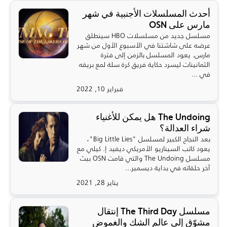
أحدث المسلسلات الأجنبية في شهر
مارس على OSN
مسلسل جديد من مسلسلات HBO سينطلق
عرضه على شاشتنا في الأسبوع الأول من شهر
مارس. يعود المسلسل بالزمن إلى فترة
الثمانينات ليسرد حكاية فريق كرة سلة لمع بريقه
في ...
فبراير 10, 2022
The Undoing هل يمكن للأغنياء
شراء العدالة؟
بعد النجاح الكبير لمسلسل "Big Little Lies"،
يعود كاتب السيناريو الأمريكي ديفيد إ. كيلي مع
مسلسل The Undoing والتي قامت OSN ببث
آخر حلقاته في بداية ديسمبر...
يناير 28, 2021
مسلسل The Third Day إنتقال
مشوّق إلى عالم الشك والغموض