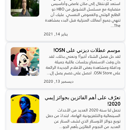
استعد للإنتقال إلى مكان غامض وأحاسيس
متضاربة مع مسلسل التشويق من HBO ذو
الطابع الوثني والغموض النفسي. عليك أن
تنهي جميع أعمالك المنزلية قبل البدء بمشاهدة
The...
يناير 14, 2021
موسم عطلات ديزني على OSN!
لقد حل فصل الشتاء أخيراً! ونعني بذلك، لقد
حان وقت الاستمتاع بجلسات عائلية جميلة
ودافئة ومشاهدة بعض الأفلام الجديدة الرائعة
على OSN Store. احصل على خصم يصل إل...
ديسمبر 13, 2020
تعرّف على أهم الفائزين بجوائز إيمي
2020!
تحمل لنا سنة 2020 العديد من الأحداث
السينمائية والتلفزيونية الهامة، ابتداءً من حفل
تويع جوائز الأوسكار الذي كشف الستار عن
العديد من النجوم الفائزين بأهم الجو...