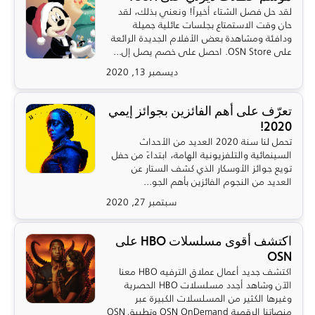
لقد حل فصل الشتاء أخيراً! ونعني بذلك، لقد
حان وقت الاستمتاع بجلسات عائلية جميلة
ودافئة ومشاهدة بعض الأفلام الجديدة الرائعة
على OSN Store. احصل على خصم يصل إل...
ديسمبر 13, 2020
تعرّف على أهم الفائزين بجوائز إيمي
2020!
تحمل لنا سنة 2020 العديد من الأحداث
السينمائية والتلفزيونية الهامة، ابتداءً من حفل
تويع جوائز الأوسكار الذي كشف الستار عن
العديد من النجوم الفائزين بأهم الجو...
سبتمبر 27, 2020
اكتشف أقوى مسلسلات HBO على
OSN
اكتشف جديد أعمال عملاق الترفيه HBO معنا
الآن وشاهد أجدد مسلسلات HBO الحصرية
وغيرها الكثير من المسلسلات الكبيرة عبر
منصاتنا الرقمية OSN OnDemand وتطبيق OSN