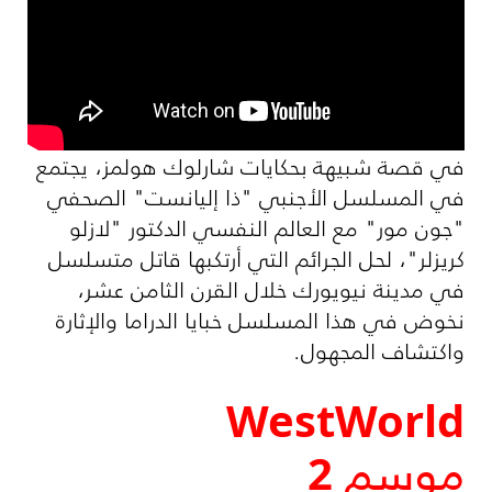
​في قصة شبيهة بحكايات شارلوك هولمز، يجتمع
في المسلسل الأجنبي "ذا إليانست" الصحفي
"جون مور" مع العالم النفسي الدكتور "لازلو
كريزلر"، لحل الجرائم التي أرتكبها قاتل متسلسل
في مدينة نيويورك خلال القرن الثامن عشر،
نخوض في هذا المسلسل خبايا الدراما والإثارة
واكتشاف المجهول.
WestWorld
موسم 2