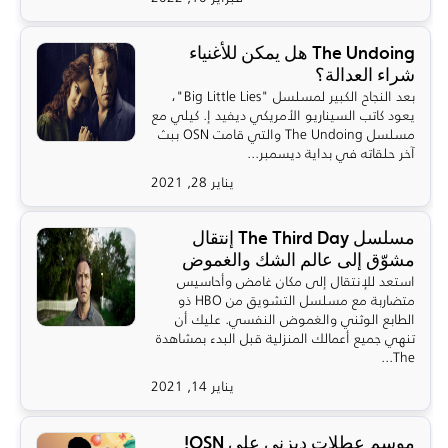
The Undoing هل يمكن للأغنياء
شراء العدالة؟
بعد النجاح الكبير لمسلسل "Big Little Lies"،
يعود كاتب السيناريو الأمريكي ديفيد إ. كيلي مع
مسلسل The Undoing والتي قامت OSN ببث
آخر حلقاته في بداية ديسمبر...
يناير 28, 2021
مسلسل The Third Day إنتقال
مشوّق إلى عالم الشك والغموض
استعد للإنتقال إلى مكان غامض وأحاسيس
متضاربة مع مسلسل التشويق من HBO ذو
الطابع الوثني والغموض النفسي. عليك أن
تنهي جميع أعمالك المنزلية قبل البدء بمشاهدة
The...
يناير 14, 2021
موسم عطلات ديزني على OSN!