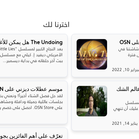
اخترنا لك
OSN
The Undoing هل يمكن للأغنياء شراء العدالة؟
عرضه على شاشتنا في
 فترة
ببث آخر حلقاته في بداية ديسمبر...
راير 10, 2022
ق إلى عالم الشك
موسم عطلات ديزني على OSN!
لقد حل فصل الشتاء أخيراً! ونعني بذ
بجلسات عائلية جميلة ودافئة ومشاهدة
 مسلسل
على OSN Store. احصل على خصم يصل إل...
سي. عليك أن تنهي
يناير 14, 2021
تعرّف على أهم الفائزين بجوائز إ