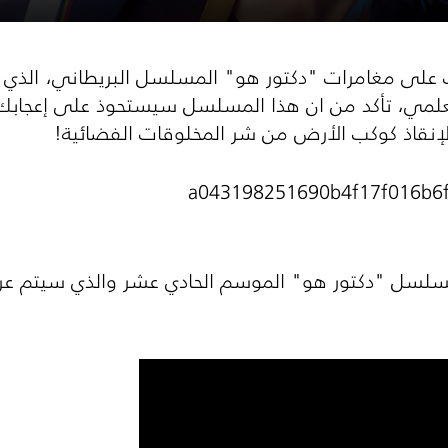
على مغامرات "دكتور هو" المسلسل البريطاني، الذي حا
ي، تأكد من ان هذا المسلسل سيستحوذ على إعجابك.. ل
إنقاذ كوكب الأرض من شر المخلوقات الفضائية!
لسل "دكتور هو" الموسم الحادي عشر والذي سيتم عر