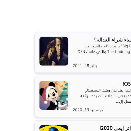
بعد النجاح الكبير لمسلسل "Big Little Lies"، يعود كاتب السيناريو
الأمريكي ديفيد إ. كيلي مع مسلسل The Undoing والتي قامت OSN
يناير 28, 2021
لك، لقد حان وقت الاستمتاع
 بعض الأفلام الجديدة الرائعة
ديسمبر 13, 2020
يمي 2020!