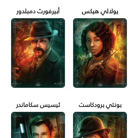
يولالي هيكس
أبيرفورث دمبلدور
بونتي برودكاست
ثيسيس سكاماندر