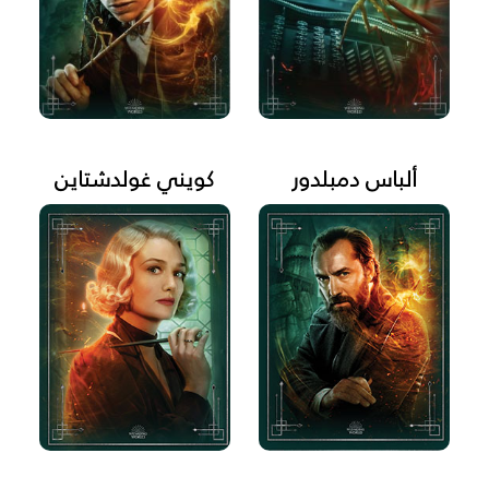
ألباس دمبلدور
كويني غولدشتاين