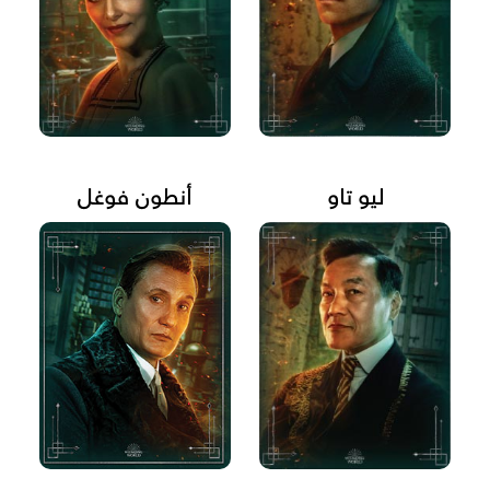
ليو تاو
أنطون فوغل