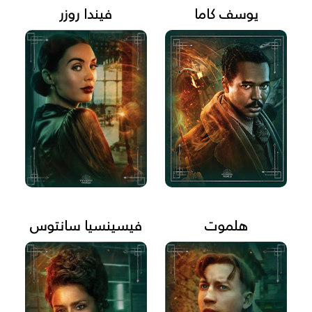
يوسف كاما
فيندا روزر
هلموت
فيسينسيا سانتوس