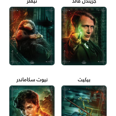
جريندل فالد
نيفلر
بيكيت
نيوت سكاماندر