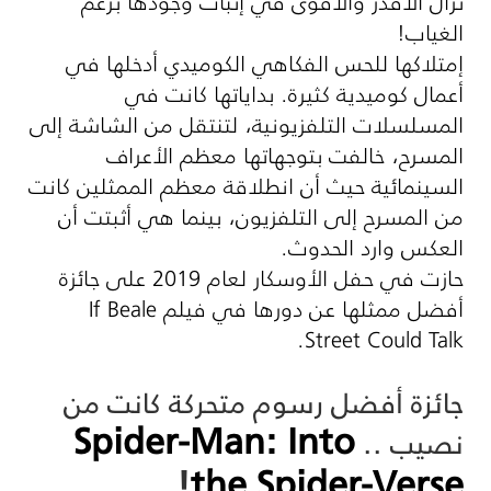
تزال الأقدر والأقوى في إثبات وجودها برغم
الغياب!
إمتلاكها للحس الفكاهي الكوميدي أدخلها في
أعمال كوميدية كثيرة. بداياتها كانت في
المسلسلات التلفزيونية، لتنتقل من الشاشة إلى
المسرح، خالفت بتوجهاتها معظم الأعراف
السينمائية حيث أن انطلاقة معظم الممثلين كانت
من المسرح إلى التلفزيون، بينما هي أثبتت أن
العكس وارد الحدوث.
حازت في حفل الأوسكار لعام 2019 على جائزة
أفضل ممثلها عن دورها في فيلم
If Beale
.
Street Could Talk
جائزة أفضل رسوم متحركة كانت من
Spider-Man: Into
نصيب ..
!
the Spider-Verse