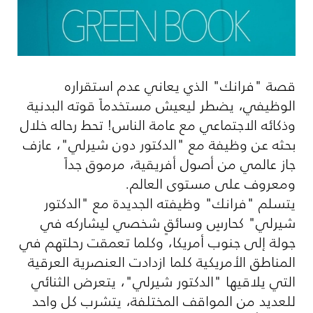
قصة "فرانك" الذي يعاني عدم استقراره
الوظيفي، يضطر ليعيش مستخدماً قوته البدنية
وذكائه الاجتماعي مع عامة الناس! تحط رحاله خلال
بحثه عن وظيفة مع "الدكتور دون شيرلي"، عازف
جاز عالمي من أصول أفريقية، مرموق جداً
ومعروف على مستوى العالم.
يتسلم "فرانك" وظيفته الجديدة مع "الدكتور
شيرلي" كحارسٍ وسائقٍ شخصي ليشاركه في
جولة إلى جنوب أمريكا، وكلما تعمقت رحلتهم في
المناطق الأمريكية كلما ازدادت العنصرية العرقية
التي يلاقيها "الدكتور شيرلي"، يتعرض الثنائي
للعديد من المواقف المختلفة، يتشرب كل واحد