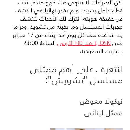
لكن الصراعات لا تنتهي هنا، فهو متخفٍ تحت
غطاء عامل بسيط، ولم يفكر نهائياً في الكشف
عن حقيقة هويته! نترك لك الأحداث لتكشف
مجريات المسلسل وما يخبئه من تشويق ودراما!
يلا شاهده معنا كل يوم أحد ابتداءً من 17 فبراير
على
OSN
يا هلا
HD
الأولى
الساعة 23:00
بتوقيت السعودية.
لنتعرف على أهم ممثلي
مسلسل "تشويش":
نيكولا معوض
ممثل لبناني