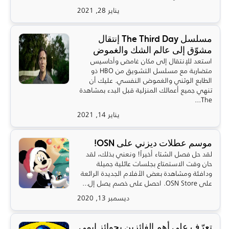
يناير 28, 2021
مسلسل The Third Day إنتقال
مشوّق إلى عالم الشك والغموض
استعد للإنتقال إلى مكان غامض وأحاسيس
متضاربة مع مسلسل التشويق من HBO ذو
الطابع الوثني والغموض النفسي. عليك أن
تنهي جميع أعمالك المنزلية قبل البدء بمشاهدة
The...
يناير 14, 2021
موسم عطلات ديزني على OSN!
لقد حل فصل الشتاء أخيراً! ونعني بذلك، لقد
حان وقت الاستمتاع بجلسات عائلية جميلة
ودافئة ومشاهدة بعض الأفلام الجديدة الرائعة
على OSN Store. احصل على خصم يصل إل...
ديسمبر 13, 2020
تعرّف على أهم الفائزين بجوائز إيمي