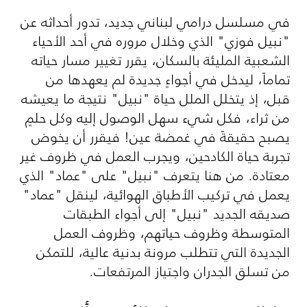
في مسلسل درامي لبناني جديد، تدور أحداثه عن
"نبيل فوزي" الذي وخلال مروره في أحد الأحياء
الشعبية المليئة بالسكان، يقرر تغيير مسار حياته
تماماً، ليدخل في أجواءٍ جديدة لم يعهدها من
قبل، إذ يتخلل الملل حياة "نبيل" نتيجة ما يعيشه
من ثراء، فكل شيء سهل الوصول إليه وكل حلمٍ
يصبح حقيقةً في غمضة عين! فيقرر أن يخوض
تجربة حياة الكادحين، ويجرب العمل في ظروف غير
معتادة. من هنا يتعرف "نبيل" على "عماد" الذي
يعمل في تركيب الأطباق الهوائية، لينقل "عماد"
صديقه الجديد "نبيل" إلى أجواء الطبقات
المتوسطة وظروف حياتهم، وظروف العمل
الجديدة التي تتطلب مرونة بدنية عالية، للتمكن
من تسلق الجدران واجتياز المرتفعات
.