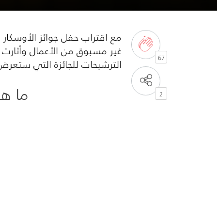
مع اقتراب حفل جوائز الأوسكار في دورته الـ 91، صدرت قبل ساعات قائ
67
الترشيحات للجائزة التي ستعرض
ما هي 
2