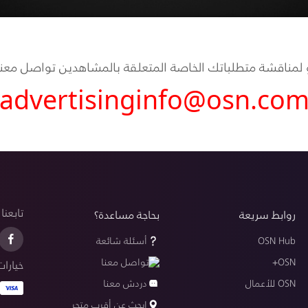
 لمناقشة متطلباتك الخاصة المتعلقة بالمشاهدين تواصل معنا عب
advertisinginfo@osn.co
تابعنا
روابط سريعة
بحاجة مساعدة؟
OSN Hub
أسئلة شائعة
OSN+
تواصل معنا
خيارات
OSN للأعمال
دردش معنا
ابحث عن أقرب متجر