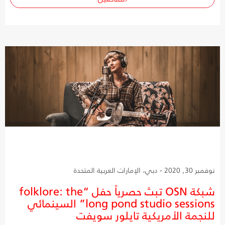
نوفمبر 30, 2020 - دبي، الإمارات العربية المتحدة
شبكة OSN تبث حصرياً حفل “folklore: the
long pond studio sessions” السينمائي
للنجمة الأمريكية تايلور سويفت