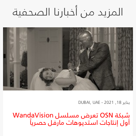
المزيد من أخبارنا الصحفية
يناير 18, 2021 - DUBAI, UAE
شبكة OSN تعرض مسلسل WandaVision
أول إنتاجات استديوهات مارفل حصرياً