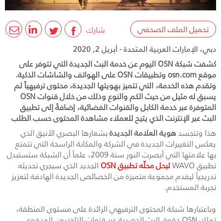
تحميل الملف الصحفي
شارك
دبي، الإمارات العربية المتحدة - أبريل 2, 2020
كشفت شبكة OSN اليوم عن خدمة البث الجديدة التي تتوفر على
موقع osn.com وتطبيقات OSN على الهواتف والشاشات الذكية.
وتقدم هذه الخدمة، التي تتميز بهويتها الجديدة، محتوى ترفيهياً لم
يسبق له مثيل من حيث الكم والنوع وذلك من خلال قنوات OSN
المتوفرة عبر خدمة الكابل والقنوات الفضائية، إضافةً إلى تطبيق
البث عبر الإنترنت الذي يتيح للعملاء مشاهدة المحتوى حسب الطلب
هذا وتتجسد
هوية العلامة الجديدة
بشعارها البصري الأنيق الذي
يعكس التغييرات الجديدة في الشركة والمكانة الراسخة التي تتمتع
بها علامتها التي أبصرت النور سنة 2009، علماً أن الشبكة ستستبدل
تطبيق WAVO
ليحل محلّه تطبيق OSN
الجديد الذي سيجري تحديثه
تدريجياً ليقدم مجموعة متميزة من الخصائص الجديدة الهادفة لتعزيز
تجربة المستخدم.
وباعتبارها شبكة المحتوى الترفيهي الرائدة على مستوى المنطقة،
تملك OSN حقوق البث الحصرية عبر قنوات التلفزيون المدفوع