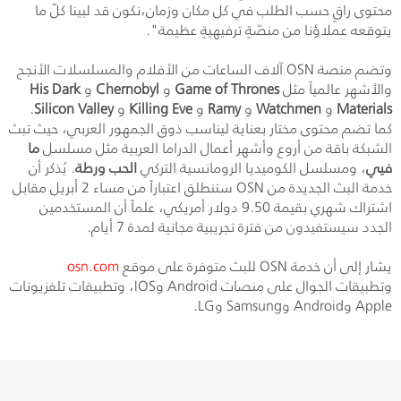
محتوى راقٍ حسب الطلب في كل مكان وزمان،نكون قد لبينا كلّ ما
يتوقعه عملاؤنا من منصّةٍ ترفيهيةٍ عظيمة".
وتضم منصة OSN آلاف الساعات من الأفلام والمسلسلات الأنجح
والأشهر عالمياً مثل
Game of Thrones
و
Chernobyl
و
His Dark
Materials
و
Watchmen
و
Ramy
و
Killing Eve
و
Silicon Valley
.
كما تضم محتوى مختار بعناية ليناسب ذوق الجمهور العربي، حيث تبث
الشبكة باقة من أروع وأشهر أعمال الدراما العربية مثل مسلسل
ما
فيي
، ومسلسل الكوميديا الرومانسية التركي
الحب ورطة
. يُذكر أن
خدمة البث الجديدة من OSN ستنطلق اعتباراً من مساء 2 أبريل مقابل
اشتراك شهري بقيمة 9.50 دولار أمريكي، علماً أن المستخدمين
الجدد سيستفيدون من فترة تجريبية مجانية لمدة 7 أيام.
يشار إلى أن خدمة OSN للبث متوفرة على موقع
osn.com
وتطبيقات الجوال على منصات Android وIOS، وتطبيقات تلفزيونات
Apple وAndroid وSamsung وLG.