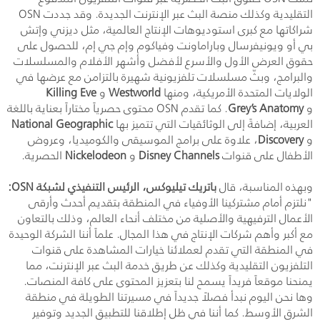
التقليدية وكذلك منصة البث عبر الإنترنت الجديدة. وقد جددت OSN
شراكاتها مع كبرى استوديوهات الإنتاج العالمية، مثل ديزني وإتش
بي أو ويونيفرسال وباراماونت وفياكوم وإم جي إم، للحصول على
حقوق العرض الأول والأسرع لأفضل وأشهر الأفلام والمسلسلات
والبرامج، وبثّ مسلسلات تلفزيونية شهيرة بالتزامن مع عرضها في
الولايات المتحدة الأمريكية، ومنها
Westworld
و
Killing Eve
و
Grey’s Anatomy
. كما تقدم OSN محتوى حصرياً مختاراً بعناية باللغة
العربية، إضافةً إلى الوثائقيات التي تتميز بها
National Geographic
و
Discovery
، علاوة على برامج الموسيقى والكوميديا، وعروض
الأطفال على قنوات
Disney Channels
و
Nickelodeon
الحصرية.
وبهذه المناسبة، قال
باتريك تيليوكس، الرئيس التنفيذي لشبكة OSN:
"نلتزم أمام مشتركينا الأوفياء في المنطقة بتقديم أحدث وأرقى
الأعمال الترفيهية والأصلية من مختلف أنحاء العالم، وذلك بالتعاون
مع أكبر وأهم شركات الإنتاج في هذا المجال. علماً أننا الشركة الوحيدة
في المنطقة التي تقدم لعملائنا خيارات المشاهدة على قنوات
التلفزيون التقليدية وكذلك عن طريق خدمة البث عبر الإنترنت، مما
يمنحنا موقعاً فريداً يسمح لنا بتعزيز المحتوى على كافة المنصات.
وها نحن اليوم نبدأ فصلاً جديداً في مسيرتنا الطويلة في منطقة
الشرق الأوسط. كما أننا في ظل إطلاقنا للتطبيق الجديد وتوفير