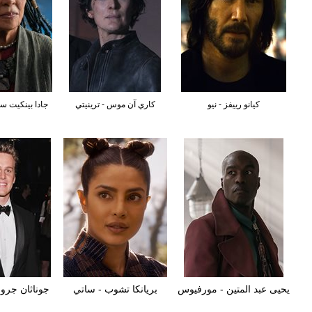
كيانو رييفز - نيو
كاري آن موس - ترينيتي
جادا بينكيت سم
يحيى عبد المتين - مورفيوس
بريانكا تشوب - ساتي
جوناثان جر