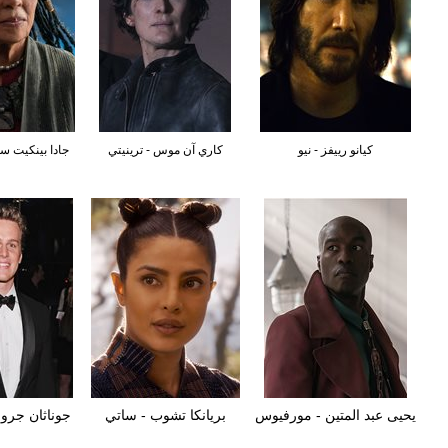
كيانو رييفز - نيو
كاري آن موس - ترينيتي
جادا بينكيت سم
يحيى عبد المتين - مورفيوس
بريانكا تشوب - ساتي
جوناثان جر