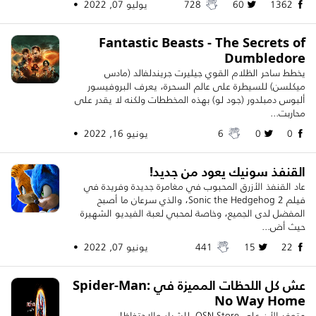
1362
60
728
يوليو 07, 2022 •
Fantastic Beasts - The Secrets of
Dumbledore
يخطط ساحر الظلام القوي جيليرت جريندلفالد (مادس
ميكلسن) للسيطرة على عالم السحرة، يعرف البروفيسور
ألبوس دمبلدور (جود لو) بهذه المخططات ولكنه لا يقدر على
محاربت...
0
0
6
يونيو 16, 2022 •
القنفذ سونيك يعود من جديد!
عاد القنفذ الأزرق المحبوب في مغامرة جديدة وفريدة في
فيلم Sonic the Hedgehog 2، والذي سرعان ما أصبح
المفضل لدى الجميع، وخاصة لمحبي لعبة الفيديو الشهيرة
حيث أض...
22
15
441
يونيو 07, 2022 •
عش كل اللحظات المميزة في Spider-Man:
No Way Home
متوفر الأن على OSN Store. للشراء والاحتفاظ!