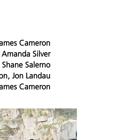
James Cameron
Amanda Silver
d
, Shane Salerno
n, Jon Landau
James Cameron