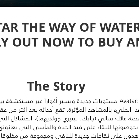
TAR THE WAY OF WATE
LY OUT NOW TO BUY AN
The Story
يبلغ فيلم Avatar: The Way of Water مستويات جديدة ويسبر أغواراً
ا المليء بالمشاهد المؤثرة. تقع أحداثه بعد أكثر من ع
Avatar: The Way of Wa قصة عائلة سالي (جايك، نيتيري وولديهما)، الم
يخوضونها للبقاء على قيد الحياة والمآسي التي يعانونها.
اهدون على ثقافات جديدة للنافي ومجموعة من مخلوقات 