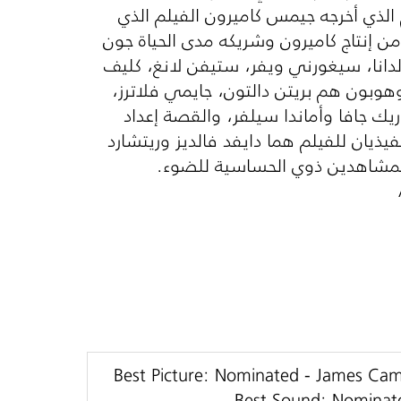
الذي أخرجه جيمس كاميرون الفيلم الذي
 من إنتاج كاميرون وشريكه مدى الحياة جون
لدانا، سيغورني ويفر، ستيفن لانغ، كليف
هوبون هم بريتن دالتون، جايمي فلاترز،
ك جافا وأماندا سيلفر، والقصة إعداد
ذيان للفيلم هما دايفد فالديز وريتشارد
المشاهدين ذوي الحساسية للضوء.
Best Picture: Nominated - James Ca
Best Sound: Nominat