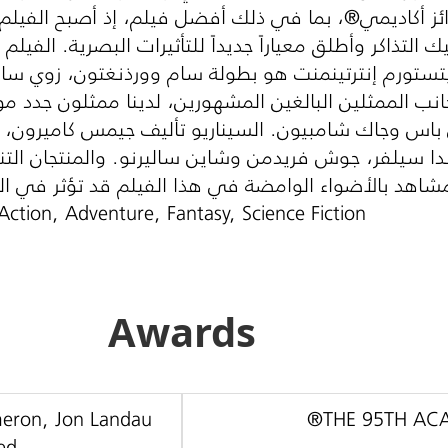
ئز أكاديمي®، بما في ذلك أفضل فيلم، إذ أصبح الفيلم 
لتذاكر وأطلق معياراً جديداً للتأثيرات البصرية. الفيلم
لايتستورم إنترتينمنت هو بطولة سام وورذنغتون، زوي سا
ب الممثلين البالغين المشهورين، لدينا ممثلون جدد مو
باس وجاك شامبيون. السيناريو تأليف جيمس كاميرون، ري
دا سيلفر، جوش فريدمن وشاين ساليرنو. والمنتجان التنفي
لمشاهد بالأضواء الوامضة في هذا الفيلم قد تؤثر في 
Action, Adventure, Fantasy, Science Fiction
Awards
meron, Jon Landau
THE 95TH AC
ed