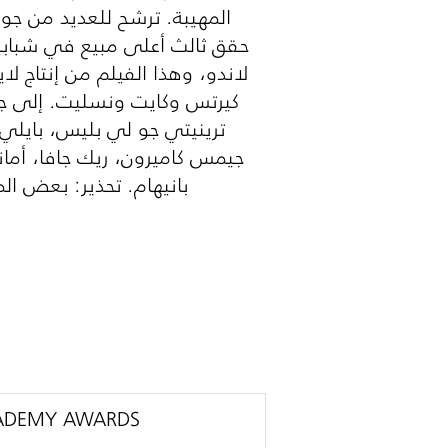
المهيبة. ترشح للعديد من جوا
حقق ثالث أعلى مبيع في شبابيك ا
لاندو، وهذا الفيلم من إنتاج 
كيرتس وكايت ونسليت. إلى جان
ترينيتي جو لي بليس، بايلي 
جيمس كاميرون، ريك جافا، أمان
بانيهام. تحذير: بعض ا
ADEMY AWARDS®