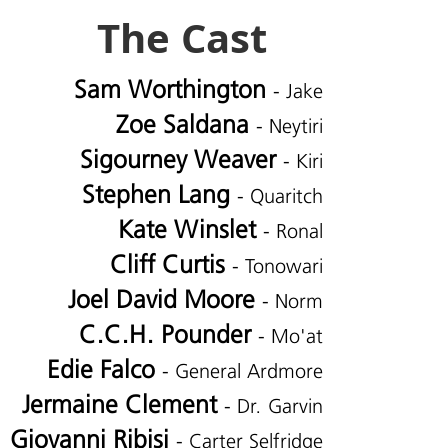
The Cast
Sam Worthington
- Jake
Zoe Saldana
- Neytiri
Sigourney Weaver
- Kiri
Stephen Lang
- Quaritch
Kate Winslet
- Ronal
Cliff Curtis
- Tonowari
Joel David Moore
- Norm
C.C.H. Pounder
- Mo'at
Edie Falco
- General Ardmore
Jermaine Clement
- Dr. Garvin
Giovanni Ribisi
- Carter Selfridge