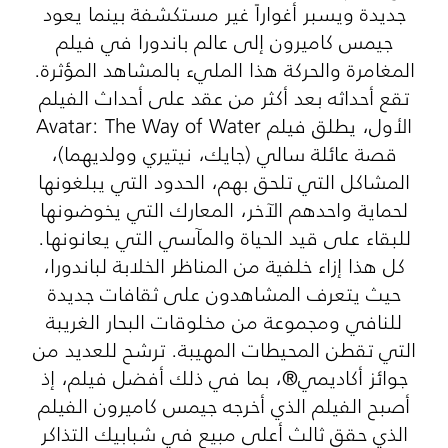
جديدة ويسبر أغواراً غير مستكشفة بينما يعود
جيمس كاميرون إلى عالم باندورا في فيلم
المغامرة والحركة هذا المليء بالمشاهد المؤثرة.
تقع أحداثه بعد أكثر من عقد على أحداث الفيلم
الأول، يطلق فيلم Avatar: The Way of Water
قصة عائلة سالي (جايك، نيتيري وولديهما)،
المشاكل التي تلحق بهم، الحدود التي يبلغونها
لحماية واحدهم الآخر، المعارك التي يخوضونها
للبقاء على قيد الحياة والمآسي التي يعانونها.
كل هذا إزاء خلفية من المناظر الخلابة لباندورا،
حيث يتعرف المشاهدون على ثقافات جديدة
للنافي ومجموعة من مخلوقات البحار الغريبة
التي تقطن المحيطات المهيبة. ترشح للعديد من
جوائز أكاديمي®، بما في ذلك أفضل فيلم، إذ
أصبح الفيلم الذي أخرجه جيمس كاميرون الفيلم
الذي حقق ثالث أعلى مبيع في شبابيك التذاكر