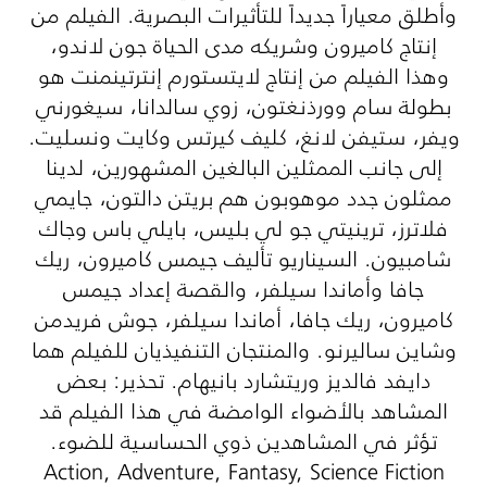
وأطلق معياراً جديداً للتأثيرات البصرية. الفيلم من
إنتاج كاميرون وشريكه مدى الحياة جون لاندو،
وهذا الفيلم من إنتاج لايتستورم إنترتينمنت هو
بطولة سام وورذنغتون، زوي سالدانا، سيغورني
ويفر، ستيفن لانغ، كليف كيرتس وكايت ونسليت.
إلى جانب الممثلين البالغين المشهورين، لدينا
ممثلون جدد موهوبون هم بريتن دالتون، جايمي
فلاترز، ترينيتي جو لي بليس، بايلي باس وجاك
شامبيون. السيناريو تأليف جيمس كاميرون، ريك
جافا وأماندا سيلفر، والقصة إعداد جيمس
كاميرون، ريك جافا، أماندا سيلفر، جوش فريدمن
وشاين ساليرنو. والمنتجان التنفيذيان للفيلم هما
دايفد فالديز وريتشارد بانيهام. تحذير: بعض
المشاهد بالأضواء الوامضة في هذا الفيلم قد
تؤثر في المشاهدين ذوي الحساسية للضوء.
Action, Adventure, Fantasy, Science Fiction