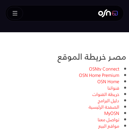
مصـر خريطة الموقع
OSNtv Connect
OSN Home Premium
OSN Home
قنواتنا
خريطة القنوات
دليل البرامج
الصفحة الرئيسية
MyOSN
تواصل معنا
مواقع البيع