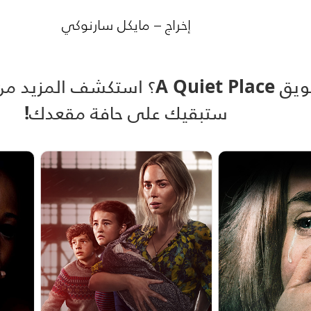
إخراج – مايكل سارنوكي
هل استمتعت بتشويق A Quiet Place؟ ا
ستبقيك على حافة مقعدك!