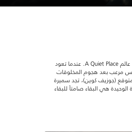
اكتشف اليوم الذي غرق فيه العالم في صمت في هذا الجزء المرعب من نفس عالم A Quiet Place. عندما تعود
ابوس مرعب بعد هجوم المخلوقات
توقع (جوزيف كوين)، تجد سميرة
وحيدة هي البقاء صامتاً للبقاء