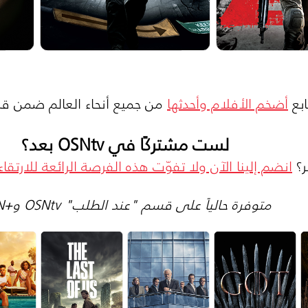
ابع
أضخم الأفلام وأحدثها
من جميع أنحاء العالم ضمن قس
لست مشتركًا في OSNtv بعد؟
ر؟
انضم إلينا الآن ولا تفوّت هذه الفرصة الرائعة للارتقاء
متوفرة حالياً على قسم "عند الطلب" OSNtv و+OSN