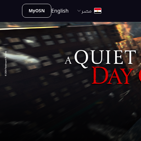
مصـر
English
MyOSN