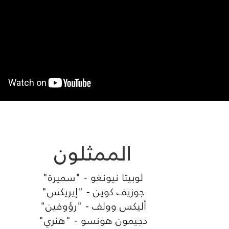
الممثلون
لوبيتا نيونغو - "سميرة"
جوزيف كوين - "إيريكس"
أليكس وولف - "رؤوفين"
دجيمون هونسو - "هنري"