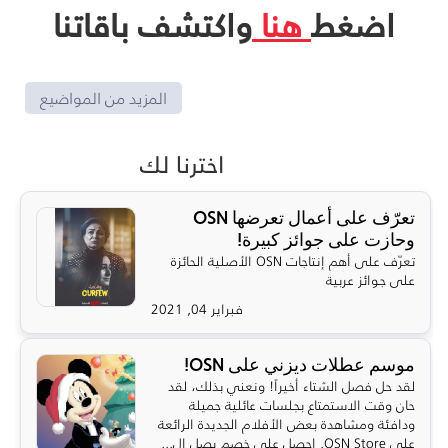
اضغط
هنا
واكتشف باقاتنا
المزيد من المواضيع
اخترنا لك
تعرّف على أعمال تعرضها OSN
وحازت على جوائز كبيرة!
تعرّف على أهم إنتاجات OSN الأصلية الحائزة
على جوائز عربية
فبراير 04, 2021
موسم عطلات ديزني على OSN!
لقد حل فصل الشتاء أخيراً! ونعني بذلك، لقد
حان وقت الاستمتاع بجلسات عائلية جميلة
ودافئة ومشاهدة بعض الأفلام الجديدة الرائعة
على OSN Store. احصل على خصم يصل إل...