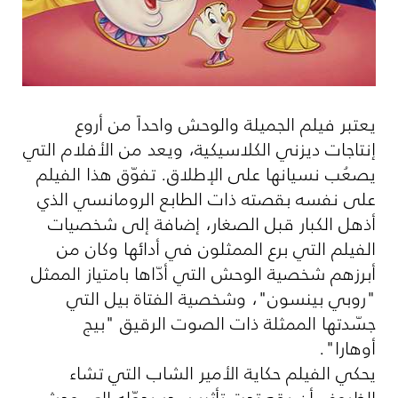
يعتبر فيلم الجميلة والوحش واحداً من أروع
إنتاجات ديزني الكلاسيكية، ويعد من الأفلام التي
يصعُب نسيانها على الإطلاق. تفوّق هذا الفيلم
على نفسه بقصته ذات الطابع الرومانسي الذي
أذهل الكبار قبل الصغار، إضافة إلى شخصيات
الفيلم التي برع الممثلون في أدائها وكان من
أبرزهم شخصية الوحش التي أدّاها بامتياز الممثل
"روبي بينسون"، وشخصية الفتاة بيل التي
جسّدتها الممثلة ذات الصوت الرقيق "بيج
أوهارا".
يحكي الفيلم حكاية الأمير الشاب التي تشاء
الظروف أن يقع تحت تأثير سحرٍ يحوّله إلى وحش