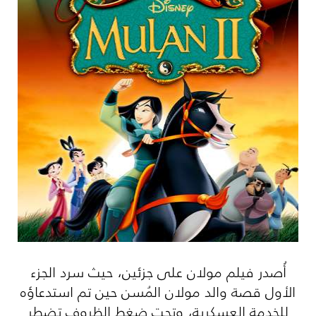
أُصدر فيلم مولان على جزئين، حيث سرد الجزء
الأول قصة والد مولان المُسن حين تم استدعاؤه
للخدمة العسكرية، وتحت ضغط الظروف تضطر