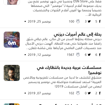
فقط على OSN Store وحصرياً في شهر نوفمبر نضع بين
يديك مجموعة أفلام أجنبية لـ"موفمبر" التي صممناها
خصيصاً وجمعنا بها أقوى أفلام الفُتوات والشخصيات
الرجالية الأ...
5
3
100
نوفمبر 25, 2019 •
رحلة إلى عالم أميرات ديزني
ديزني مملكة يملؤها السحر من كل مكان، عالم خيالي شيّق
رافقنا منذ طفولتنا حتى هذه اللحظة، ألهمت ديزني الأجيال
منذ خمسينات القرن الماضي فرأيناها على شاشة تلفازن...
6
6
1567
نوفمبر 12, 2019 •
مسلسلات عربية جديدة بانتظارك في
نوفمبر!
متشوّق لتكتشف ما لدينا من مسلسلات تلفزيونية وبالأخص
العربية؟ استعد لمشاهدة متواصلة في نوفمبر وديسمبر
لبعض من أفضل مسلسلات 2019!
2
0
102
نوفمبر 07, 2019 •