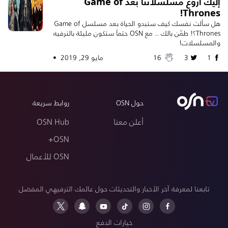
إليك أروع مسلسلاتنا بعد Game of
Thrones!
هل سألت نفسك كيف ستبدو الحياة بعد مسلسل Game of
Thrones؟! طمّن بالك .. مع OSN حتماً ستكون مليئة بالترفيه
والمسلسلات!
1
3
16
مايو 29, 2019 •
حول OSN
روابط سريعة
أعلن معنا
OSN Hub
OSN+
OSN للأعمال
تابعنا لمعرفة آخر الأخبار والتحديثات حول عالمك الترفيهي المفضل
خيارات الدفع