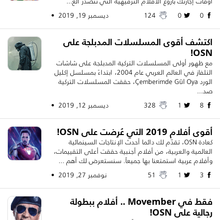
أوقات إجازتك بأروع الأفلام الترفيهية التي تتصدر الع...
0
0
124
ديسمبر 19, 2019 •
اكتشف أقوى المسلسلات المدبلجة على
OSN!
مع ظهور أولى المسلسلات التركية المدبلجة على شاشات
التلفاز في العالم العربي عام 2004، ابتداءً بمسلسل إكليل
الورد Çemberimde Gül Oya، حققت المسلسلات التركية
صد...
8
1
328
ديسمبر 12, 2019 •
أقوى أفلام 2019 التي عُرِضت على OSN!
كعادة OSN، تقدّم لك دائما أحدث الإنتاجات السينمائية
العالمية والعربية، من أفلام أجنبية حققت أعلى التقييمات،
وأفلام عربية استمتعنا بها جميعاً. سنستعرض لك أهم ...
3
1
51
نوفمبر 27, 2019 •
فقط في Movember .. أفلام ببطولة
رجالية على OSN!