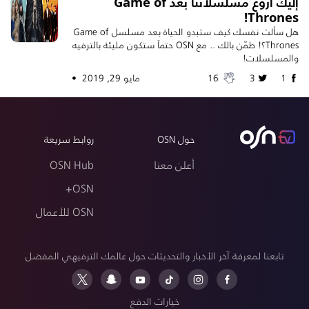
إليك أروع مسلسلاتنا بعد Game of
Thrones!
هل سألت نفسك كيف ستبدو الحياة بعد مسلسل Game of
Thrones؟! طمّن بالك .. مع OSN حتماً ستكون مليئة بالترفيه
والمسلسلات!
1
3
16
مايو 29, 2019 •
حول OSN
روابط سريعة
أعلن معنا
OSN Hub
OSN+
OSN للأعمال
تابعنا لمعرفة آخر الأخبار والتحديثات حول عالمك الترفيهي المفضل
خيارات الدفع