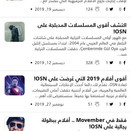
أوقات إجازتك بأروع الأفلام الترفيهية التي تتصدر الع...
0
0
124
ديسمبر 19, 2019 •
اكتشف أقوى المسلسلات المدبلجة على
OSN!
مع ظهور أولى المسلسلات التركية المدبلجة على شاشات
التلفاز في العالم العربي عام 2004، ابتداءً بمسلسل إكليل
الورد Çemberimde Gül Oya، حققت المسلسلات التركية
صد...
8
1
328
ديسمبر 12, 2019 •
أقوى أفلام 2019 التي عُرِضت على OSN!
كعادة OSN، تقدّم لك دائما أحدث الإنتاجات السينمائية
العالمية والعربية، من أفلام أجنبية حققت أعلى التقييمات،
وأفلام عربية استمتعنا بها جميعاً. سنستعرض لك أهم ...
3
1
51
نوفمبر 27, 2019 •
فقط في Movember .. أفلام ببطولة
رجالية على OSN!