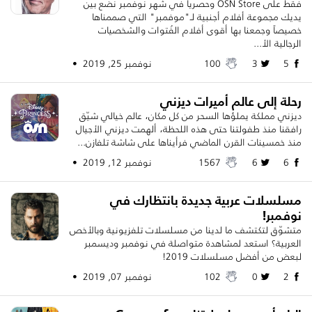
فقط على OSN Store وحصرياً في شهر نوفمبر نضع بين
يديك مجموعة أفلام أجنبية لـ"موفمبر" التي صممناها
خصيصاً وجمعنا بها أقوى أفلام الفُتوات والشخصيات
الرجالية الأ...
5
3
100
نوفمبر 25, 2019 •
رحلة إلى عالم أميرات ديزني
ديزني مملكة يملؤها السحر من كل مكان، عالم خيالي شيّق
رافقنا منذ طفولتنا حتى هذه اللحظة، ألهمت ديزني الأجيال
منذ خمسينات القرن الماضي فرأيناها على شاشة تلفازن...
6
6
1567
نوفمبر 12, 2019 •
مسلسلات عربية جديدة بانتظارك في
نوفمبر!
متشوّق لتكتشف ما لدينا من مسلسلات تلفزيونية وبالأخص
العربية؟ استعد لمشاهدة متواصلة في نوفمبر وديسمبر
لبعض من أفضل مسلسلات 2019!
2
0
102
نوفمبر 07, 2019 •