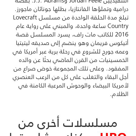
التنفيذيين
Jordan Peele
و
J.J. Abrams
. بقصة
درامية وتملؤها الفانتازيا، بطلها جوناثان ماجورز.
تبلغ مدة الحلقة الواحدة من مسلسل
Lovecraft
Country
ساعة واحدة، والمبني على رواية عام
2016 للكاتب مات راف، يسرد المسلسل قصة
أتيكوس فريمان وهو ينضم إلى صديقه ليتيتيا
وعمه جورج للشروع في رحلة برية عبر أمريكا في
الخمسينيات من القرن الماضي بحثًا عن والده
المفقود. وعلى تلك المجموعة خوض صراع من
أجل البقاء والتغلب على كل من الرعب العنصري
لأمريكا البيضاء والوحوش المرعبة الكامنة في
الظلام.
مسلسلات أخرى من