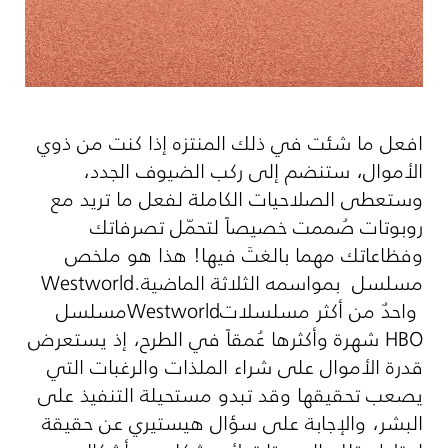
افعل ما شئت في ذلك المنتزه إذا كنت من ذوي
الأموال، ستنضم إلى ركب الضيوف الجدد،
وستعطى الصلاحيات الكاملة لفعل ما تريد مع
روبوتات صُممت خصيصاً لتحمّل تصرفاتك
وفظاعاتك مهما بالغتَ فيها! هذا هو ملخص
مسلسل
بمواسمه الثلاثة الماضية.
Westworld
واحدٌ من أكثر مسلسلات
Westworld
مسلسل
HBO
شهرة وأكثرها عُمقاً في الطرح، إذ يستعرض
قدرة الأموال على شراء الملذات والرغبات التي
يصعب تحقيقها وقد تبدو مستحيلة التنفيذ على
البشر، والإجابة على سؤال هيستيري عن حقيقة