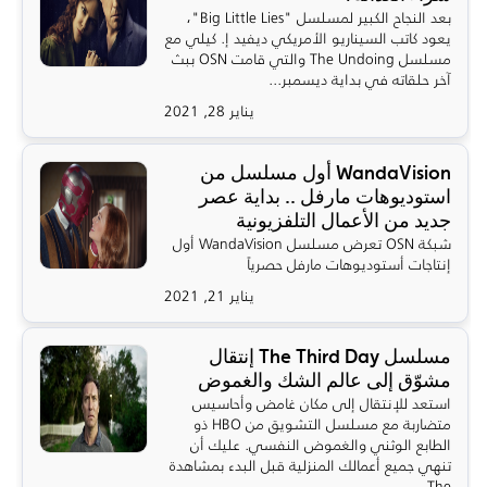
بعد النجاح الكبير لمسلسل "Big Little Lies"،
يعود كاتب السيناريو الأمريكي ديفيد إ. كيلي مع
مسلسل The Undoing والتي قامت OSN ببث
آخر حلقاته في بداية ديسمبر...
يناير 28, 2021
WandaVision أول مسلسل من
استوديوهات مارفل .. بداية عصر
جديد من الأعمال التلفزيونية
شبكة OSN تعرض مسلسل WandaVision أول
إنتاجات أستوديوهات مارفل حصرياً
يناير 21, 2021
مسلسل The Third Day إنتقال
مشوّق إلى عالم الشك والغموض
استعد للإنتقال إلى مكان غامض وأحاسيس
متضاربة مع مسلسل التشويق من HBO ذو
الطابع الوثني والغموض النفسي. عليك أن
تنهي جميع أعمالك المنزلية قبل البدء بمشاهدة
The...