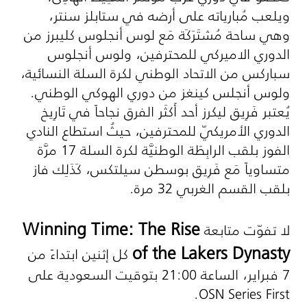
ويلعب مُبارياته على أرضه في ستابلز سنتر،
وهي ساحة مُشتَرَكَة مَع لوس أنجلوس كليبرز من
الدوري الاميركي للمحترفين، ولوس أنجلوس
سباركس من الاتحاد الوطني لكرة السلة النسائية،
ولوس أنجلس كينغز من دوري الهوكي الوطني.
يُعتبر فَرِيق ليكرز أحد أَكثَر الفرق نجاحاً في تَارِيخ
الدوري الأمريكيّ للمحترفين، حيثُ استطاع النادي
الفوز بلقب الرابِطَة الوطنيَّة لكرة السلة 17 مرَّة
متساوياً مَع فَرِيق بوسطن سيلتكس، كَذَلِك فاز
بلقب القسم الغربي 32 مرة.
Winning Time: The Rise
لا تفوّت متابعة
of the Lakers Dynasty
كل إثنين ابتداءً من
7 فبراير، الساعة 21:00 بتوقيت السعودية على
.
OSN Series First