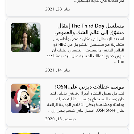
آخر حلقاته في بداية ديسمبر...
يناير 28, 2021
مسلسل The Third Day إنتقال
مشوّق إلى عالم الشك والغموض
استعد للإنتقال إلى مكان غامض وأحاسيس
متضاربة مع مسلسل التشويق من HBO ذو
الطابع الوثني والغموض النفسي. عليك أن
تنهي جميع أعمالك المنزلية قبل البدء بمشاهدة
The...
يناير 14, 2021
موسم عطلات ديزني على OSN!
لقد حل فصل الشتاء أخيراً! ونعني بذلك، لقد
حان وقت الاستمتاع بجلسات عائلية جميلة
ودافئة ومشاهدة بعض الأفلام الجديدة الرائعة
على OSN Store. احصل على خصم يصل إل...
ديسمبر 13, 2020