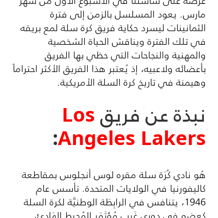
عرضه على شاشتنا في الأسبوع الأول من شهر
مارس. يعود المسلسل بالزمن إلى فترة
الثمانينات ليسرد حكاية فريق كرة سلة لمع بريقه
في تلك الفترة ويناقش الحياة الشخصية
والمهنية والنجاحات التي حظي بها الفريق
بأعضائه ولاعبيه، إذ يُعتبر هذا الفريق الأكثر احتراماً
وهيمنة في تاريخ كرة السلة الأمريكية.
نبذة عن فريق
Los
:
Angeles Lakers
هُو نادي كُرَة سلة مقره لوس أنجلوس بمقاطعة
كاليفورنيا في الولايات المتحدة. تأسس عام
1946، يتنافس في الرابِطَة الوطنيَّة لكرة السلة
كعضو في دوري غَرب مُؤتَمَر المُحِيط الهَادِئ،