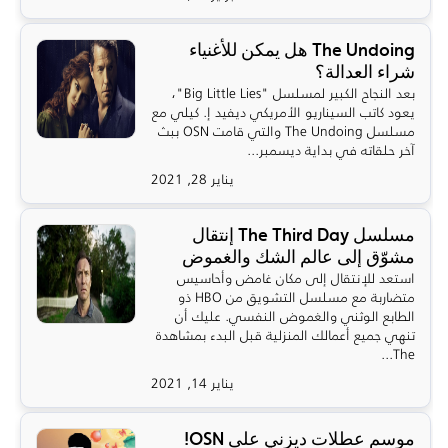
The Undoing هل يمكن للأغنياء
شراء العدالة؟
بعد النجاح الكبير لمسلسل "Big Little Lies"،
يعود كاتب السيناريو الأمريكي ديفيد إ. كيلي مع
مسلسل The Undoing والتي قامت OSN ببث
آخر حلقاته في بداية ديسمبر...
يناير 28, 2021
مسلسل The Third Day إنتقال
مشوّق إلى عالم الشك والغموض
استعد للإنتقال إلى مكان غامض وأحاسيس
متضاربة مع مسلسل التشويق من HBO ذو
الطابع الوثني والغموض النفسي. عليك أن
تنهي جميع أعمالك المنزلية قبل البدء بمشاهدة
The...
يناير 14, 2021
موسم عطلات ديزني على OSN!