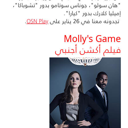
"هان سولو"، جوناس سوتامو بدور "تشوباكا"،
إميليا كلارك بدور "كيارا".
تجدونه معنا في 26 يناير على
OSN Play
.
Molly's Game
فيلم أكشن أجنبي