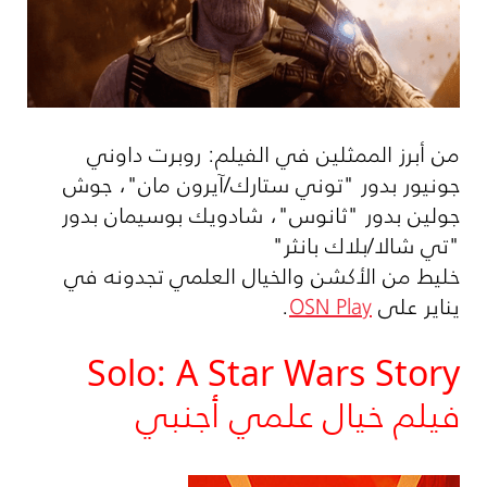
من أبرز الممثلين في الفيلم: روبرت داوني
جونيور بدور "توني ستارك/آيرون مان"، جوش
جولين بدور "ثانوس"، شادويك بوسيمان بدور
"تي شالا/بلاك بانثر"
خليط من الأكشن والخيال العلمي تجدونه في
يناير على
OSN Play
.
Solo: A Star Wars Story
فيلم خيال علمي أجنبي