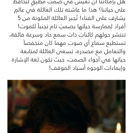
هل بإمكاننا أن نعيش في صمت مُطبِقٍ لنحافظ
على حياتنا؟ هذا ما عاشته تلك العائلة في عالمٍ
يشارف على الفناء! تُجبر العائلة المكونة من 5
أفراد لممارسة حياتها بصمتٍ تام تجنباً للموت!
تنتشر حولهم كائنات ذات سمع حاد وسرعة فائقة،
تستطيع سماع أي صوت مهما كان منخفصاً
والتعامل مع مصدره، تسعى العائلة لمتابعة
حياتها في أجواء الصمت، حيث تكون لغة الإشارة
وإيماءات الوجوه أسياد الموقف!