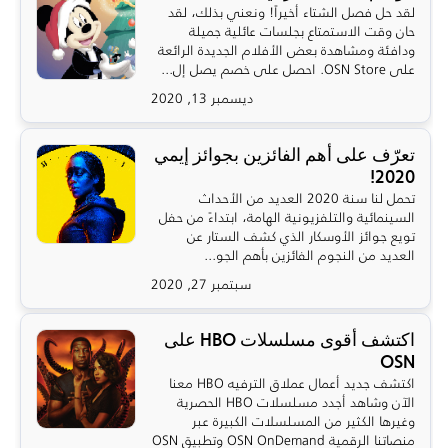
لقد حل فصل الشتاء أخيراً! ونعني بذلك، لقد
حان وقت الاستمتاع بجلسات عائلية جميلة
ودافئة ومشاهدة بعض الأفلام الجديدة الرائعة
على OSN Store. احصل على خصم يصل إل...
ديسمبر 13, 2020
تعرّف على أهم الفائزين بجوائز إيمي
2020!
تحمل لنا سنة 2020 العديد من الأحداث
السينمائية والتلفزيونية الهامة، ابتداءً من حفل
تويع جوائز الأوسكار الذي كشف الستار عن
العديد من النجوم الفائزين بأهم الجو...
سبتمبر 27, 2020
اكتشف أقوى مسلسلات HBO على
OSN
اكتشف جديد أعمال عملاق الترفيه HBO معنا
الآن وشاهد أجدد مسلسلات HBO الحصرية
وغيرها الكثير من المسلسلات الكبيرة عبر
منصاتنا الرقمية OSN OnDemand وتطبيق OSN