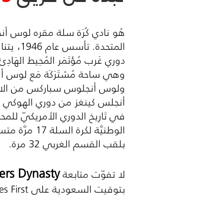
هُو نادي كُرَة سلة مقره لوس أ
المتحدة
دوري غَرب مُؤتَمَر المُحِيط الهَ
وهي ساحة مُشتَرَكَة مَع لوس أ
ولوس أنجلوس سباركس من الاتح
أنجلس كينغز من دوري الهوكي الوطن
في تَارِيخ الدوري الأمريكيّ للمح
الوطنيَّة لكرة
بلقب القسم الغربي 32 مرة.
ers Dynasty
لا تفوّت متابعة
بتوقيت السعودية على
s First