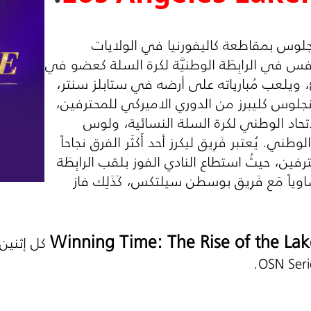
نجلوس بمقاطعة كاليفورنيا في الولايات
. تأسس عام 1946، يتنافس في الرابِطَة الوطنيَّة لكرة السلة كعضو في
ادِئ، ويلعب مُبارياته على أرضه في ستابلز سنتر،
نجلوس كليبرز من الدوري الاميركي للمحترفين،
اد الوطني لكرة السلة النسائية، ولوس
ي. يُعتبر فَرِيق ليكرز أحد أَكثَر الفرق نجاحاً
ترفين، حيثُ استطاع النادي الفوز بلقب الرابِطَة
 السلة 17 مرَّة متساوياً مَع فَرِيق بوسطن سيلتكس، كَذَلِك فاز
Winning Time: The Rise of the Lak
.
OSN Serie