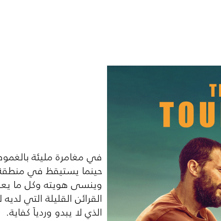
في مغامرة مليئة بالغمو
حينما يستيقظ في منطقة نائ
وينسى هويته وكل ما يعرفه
القرائن القليلة التي لدي
الذي لا يبدو وردياً كفاية.