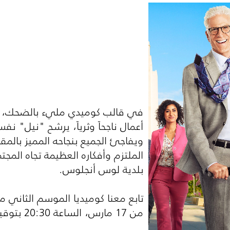
في قالب كوميدي مليء بالضحك، يقر
أعمال ناجحاً وثرياً، يرِشح "نيل"
ويفاجئ الجميع بنجاحه المميز بالمقع
الملتزم وأفكاره العظيمة تجاه المجت
بلدية لوس أنجلوس.
تابع معنا كوميديا الموسم الثان
من 17 مارس، الساعة 20:30 بتوقيت السعودية على قناة