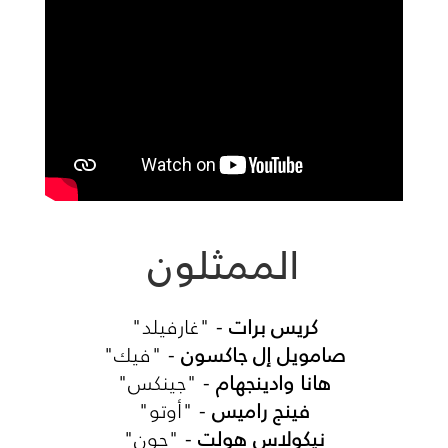
الممثلون
كريس برات
- "غارفيلد"
صامويل إل جاكسون
- "فيك"
هانا وادينجهام
- "جينكس"
فينج راميس
- "أوتو"
نيكولاس هولت
- "جون"