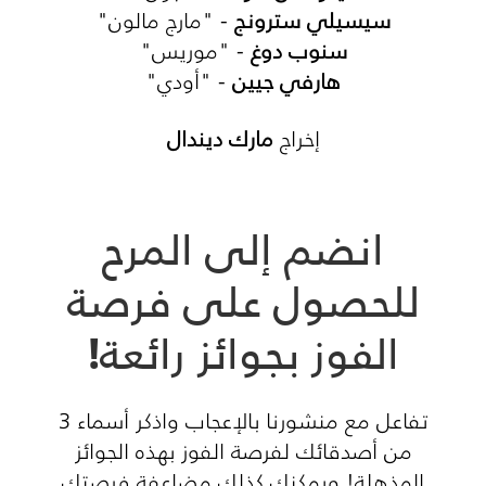
سيسيلي سترونج
- "مارج مالون"
سنوب دوغ
- "موريس"
هارفي جيين
- "أودي"
إخراج
مارك ديندال
انضم إلى المرح
للحصول على فرصة
الفوز بجوائز رائعة!
تفاعل مع منشورنا بالإعجاب واذكر أسماء 3
من أصدقائك لفرصة الفوز بهذه الجوائز
المذهلة! ويمكنك كذلك مضاعفة فرصتك