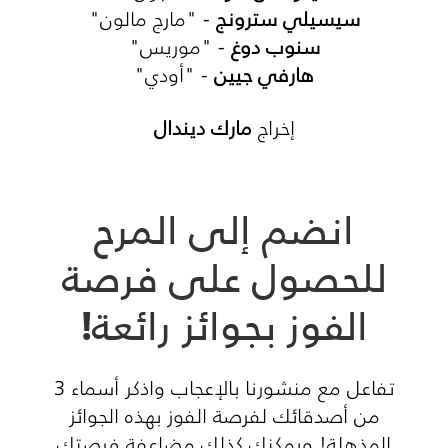
سيسيلي سترونج
- "مارج مالون"
سنوب دوغ
- "موريس"
هارفي جيين
- "أودي"
إخراج
مارك ديندال
انضم إلى المرح
للحصول على فرصة
الفوز بجوائز رائعة!
تفاعل مع منشورنا بالإعجاب واذكر أسماء 3
من أصدقائك لفرصة الفوز بهذه الجوائز
المذهلة! ويمكنك كذلك مضاعفة فرصتك