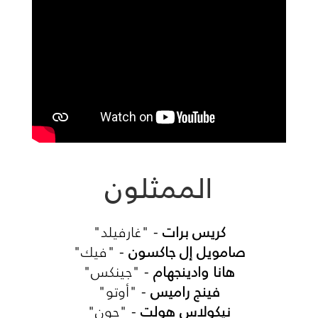
الممثلون
كريس برات
- "غارفيلد"
صامويل إل جاكسون
- "فيك"
هانا وادينجهام
- "جينكس"
فينج راميس
- "أوتو"
نيكولاس هولت
- "جون"