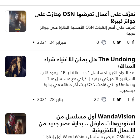
تعرّف على أعمال تعرضها OSN وحازت على
جوائز كبيرة!
تعرّف على أهم إنتاجات OSN الأصلية الحائزة على جوائز
عربية
0
0
0
فبراير 04, 2021 •
The Undoing هل يمكن للأغنياء شراء
العدالة؟
بعد النجاح الكبير لمسلسل "Big Little Lies"، يعود كاتب
السيناريو الأمريكي ديفيد إ. كيلي مع مسلسل The
Undoing والتي قامت OSN ببث آخر حلقاته في بداية
ديسمبر...
1
0
22
يناير 28, 2021 •
WandaVision أول مسلسل من
استوديوهات مارفل .. بداية عصر جديد من
الأعمال التلفزيونية
شبكة OSN تعرض مسلسل WandaVision أول إنتاجات