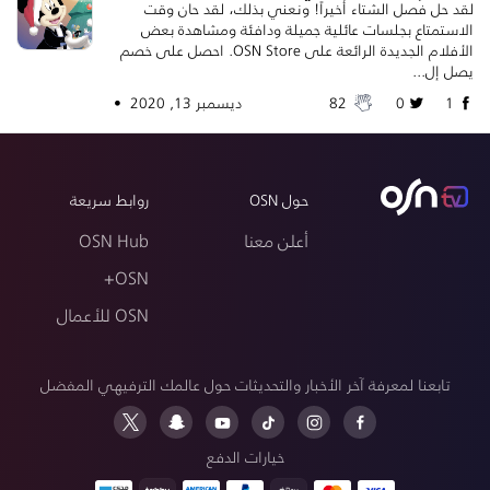
لقد حل فصل الشتاء أخيراً! ونعني بذلك، لقد حان وقت
الاستمتاع بجلسات عائلية جميلة ودافئة ومشاهدة بعض
الأفلام الجديدة الرائعة على OSN Store. احصل على خصم
يصل إل...
1
0
82
ديسمبر 13, 2020 •
حول OSN
روابط سريعة
أعلن معنا
OSN Hub
OSN+
OSN للأعمال
تابعنا لمعرفة آخر الأخبار والتحديثات حول عالمك الترفيهي المفضل
خيارات الدفع