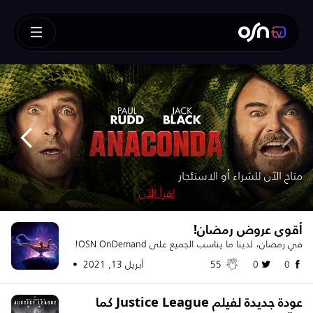
How To Train Your Dragon
!متوفر الآن للشراء أو الاستئجار – SUPERMAN
!متوفر للشراء الآن
متوفر الآن للشراء
متاح الآن للشراء أو الاستئجار
متوفر للشراء أو الاستئجار – تابعه قبل الآخرين
اقرأ الآن
اقرأ الآن
اقرأ الآن
اقرأ الآن
اقرأ الآن
أقوى عروض رمضان!
في رمضان، لدينا ما يناسب الجميع على OSN OnDemand!
0
0
55
أبريل 13, 2021 •
عودة جديدة لفيلم Justice League كما