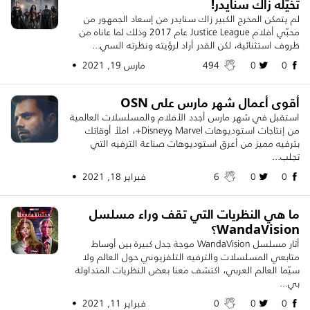
تخيّله زاك سنايدر!
لم يتمكن المخرج الكبير زاك سنايدر من إسعاد الجمهور من
محبّي أفلام Justice League عام 2017 وذلك لما عاناه من
ظروف استثنائية، لكن القدر أراد لرؤيته ونظرته السي...
0
0
494
مارس 19, 2021 •
أقوى أعمال شهر مارس على OSN
استقبل في شهر مارس أجدد الأفلام والمسلسلات العالمية
من إنتاجات استوديوهات Marvel وDisney+، املأ أوقاتك
بترفيه مميز من أعرق استوديوهات صناعة الترفيه التي
تجلب...
0
0
6
فبراير 18, 2021 •
ما هي النظريات التي تقف وراء مسلسل
WandaVision؟
أثار مسلسل WandaVision موجة جدل كبيرة بين أوساط
متابعي المسلسلات والترفيه التلفزيوني حول العالم ولا
سيّما العالم العربي، اكتشف معنا بعض النظريات المتداولة
بي...
0
0
0
فبراير 11, 2021 •