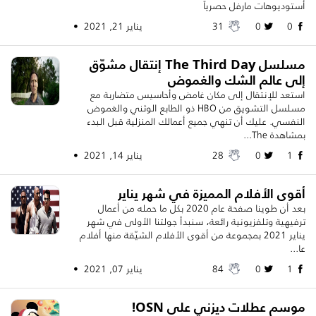
أستوديوهات مارفل حصرياً
0
0
31
يناير 21, 2021 •
مسلسل The Third Day إنتقال مشوّق
إلى عالم الشك والغموض
استعد للإنتقال إلى مكان غامض وأحاسيس متضاربة مع
مسلسل التشويق من HBO ذو الطابع الوثني والغموض
النفسي. عليك أن تنهي جميع أعمالك المنزلية قبل البدء
بمشاهدة The...
1
0
28
يناير 14, 2021 •
أقوى الأفلام المميزة في شهر يناير
بعد أن طوينا صفحة عام 2020 بكل ما حمله من أعمال
ترفيهية وتلفزيونية رائعة، سنبدأ جولتنا الأولى في شهر
يناير 2021 بمجموعة من أقوى الأفلام الشيّقة منها أفلام
عا...
1
0
84
يناير 07, 2021 •
موسم عطلات ديزني على OSN!