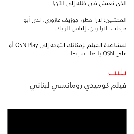
الذي نعيش في ظله إلى الآن!
الممثلين: لارا مطر، جوزيف عازوري، ندى أبو
فرحات، لارا رين، إلياس الزايك
لمشاهدة الفيلم بإمكانكِ التوجه إلى OSN Play أو
على OSN يا هلا سينما
تلتت
فيلم كوميدي رومانسي لبناني