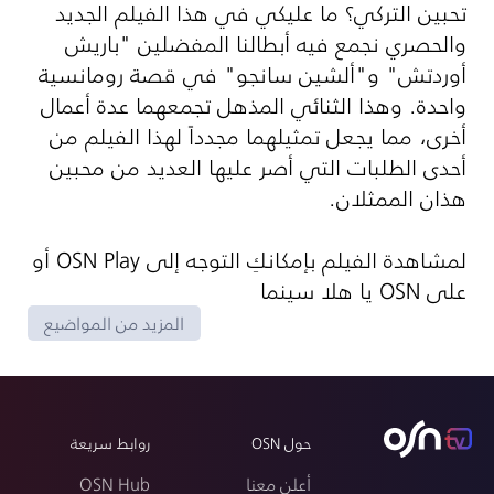
تحبين التركي؟ ما عليكي في هذا الفيلم الجديد
والحصري نجمع فيه أبطالنا المفضلين "باريش
أوردتش" و"ألشين سانجو" في قصة رومانسية
واحدة. وهذا الثنائي المذهل تجمعهما عدة أعمال
أخرى، مما يجعل تمثيلهما مجدداً لهذا الفيلم من
أحدى الطلبات التي أصر عليها العديد من محبين
هذان الممثلان.
لمشاهدة الفيلم بإمكانكِ التوجه إلى OSN Play أو
على OSN يا هلا سينما
المزيد من المواضيع
حول OSN
روابط سريعة
أعلن معنا
OSN Hub