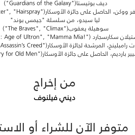
ديف بوتيستا
("Guardians of the Galaxy")
ر ووكن، الحاصل على جائزة الأوسكار
er", "Hairspray")
ليا سيدو، من سلسلة "جيمس بوند
"
سوهيلة يعقوب
("The Braves", "Climax")
يلان سكارسجارد
"Mamma Mia!")
: Age of Ultron",
 رامبلينج، المرشحة لجائزة الأوسكار
Assassin’s Creed")
يير بارديم، الحاصل على جائزة الأوسكار
y for Old Men")
من إخراج
ديني فيلنوف
متوفر الآن للشراء أو الاستئ