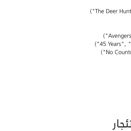
("The Deer Hunt
)
"Avengers
("45 Years", "
("No Countr
جار