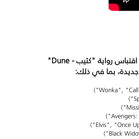
تتواصل الملحمة السينمائية على الشاشة الكبيرة في جزء ثانٍ لتكملة اقتباس رواية "كثيب - Dune"
جديدة، بما في ذلك:
("Wonka", "Call
("S
("Missi
("Avengers:
("Elvis", "Once U
("Black Wido