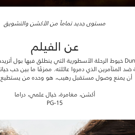
مستوى جديد تماماً من الأكشن والتشويق
عن الفيلم
ينسج فيلم Dune: Part Two خيوط الرحلة الأسطورية التي ينطلق في
ضد المتآمرين الذي دمروا عائلته. ممزقًا ما بين حب حيا
أن يمنع وصول مستقبل رهيب، هو وحده من يستطيع الت
أكشن، مغامرة، خيال علمي، دراما
PG-15