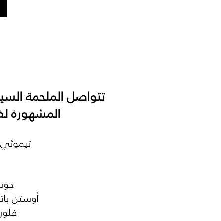
المشهورة لف
تيموثي 
جوش 
أوستن باتل
فلورن