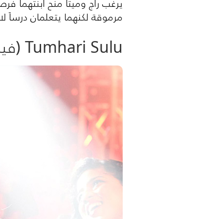
يرغب راج وميتا منح ابنتهما ف
مرموقة لكنهما يتعلمان درساً ل
Tumhari Sulu (فيلم هندي كوميدي 2017)