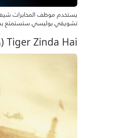
يستخدم موظف المخابرات شيفا ك
تشويقي بوليسي ستستمتع بم
Tiger Zinda Hai (فيلم هندي أكشن 2017)