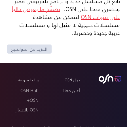
تابع كل مسلسل جديد و برنامج تلفزيوني مميّز
وحصري فقط على OSN.
تصفّح ما يعرض حالياً
على قنوات OSN
لتتمكن من مشاهدة
مسلسلات خليجية لا مثيل لها و مسلسلات
عربية جديدة وحصرية.
المزيد من المواضيع
حول OSN
روابط سريعة
أعلن معنا
OSN Hub
OSN+
OSN للأعمال