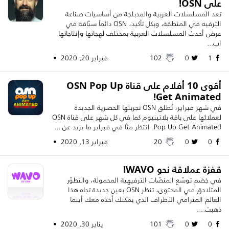
على OSN!
تعد المسلسلات العربية والمدبلجة من أساسيات صناعة
الترفيه في المنطقة، وبكل تأكيد، OSN دائماً سبّاقة في
عرض أحدث المسلسلات العربية بمختلف لهجاتها وإنتاجاتها
اب...
1
0
102
فبراير 20, 2020 •
أقوى 10 أفلام على قناة OSN Pop Up
Get Animated!
في شهر فبراير، تُطلق OSN تجربتها الحصرية الجديدة
لعملائها على باقة بلاتينيوم كما في كل شهر على قناة OSN
Pop Up Get Animated. انتظر منّا في فبراير ما يزيد عن ...
0
0
20
فبراير 13, 2020 •
قفزة عملاقة نحو WAVO!
في خِضم توسّع المنصّات الترفيهية المحمولة، والتطوّر
المتلاحق في المحتوى، تنظر OSN بعين جديدة تجاه هذا
العالم المترامي الأطراف الذي يمكنك أخذه معك أينما
ذهبت....
0
0
101
يناير 30, 2020 •