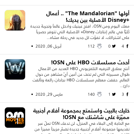
أولها "The Mandalorian" .. أعمال
+Disney الأصلية بين يديك!
معك اليوم ومن OSN، افتح عينيك وادخل عالماً وتجربةً جديدة
كُليّاً في عالم إنتاجات Disney+ الأصلية التي تتوفر حصرياً
على اشتراكك، لا تفوّت كل جديد في رحلة مشاه...
4
0
112
أبريل 06, 2020 •
أحدث مسلسلات HBO على OSN!
أنتج عملاق الترفيه التلفزيوني HBO العديد من الأعمال
طوال مسيرته التي لم تخفَ عن أعين أيّ مشاهدٍ من حول
العالم. حققت معظم مسلسلات HBO نجاحاتٍ رائعة وتألقت
دائ...
3
1
140
مارس 29, 2020 •
خليك بالبيت واستمتع بمجموعة أفلام أجنبية
مميّزة على شاشتك مع OSN!
مع الحاجة إلى البقاء في المنزل، لن تدعك OSN تملّ عبر
تقديمها مجموعة أفلام أجنبية جديدة تضمّ مزيجاً مميزاً من