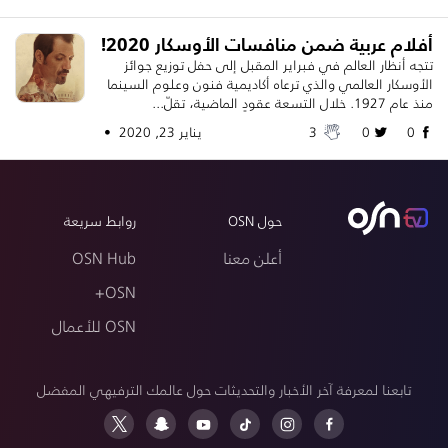
أفلام عربية ضمن منافسات الأوسكار 2020!
تتجه أنظار العالم في فبراير المقبل إلى حفل توزيع جوائز
الأوسكار العالمي والذي ترعاه أكاديمية فنون وعلوم السينما
منذ عام 1927. خلال التسعة عقودٍ الماضية، تقلّ...
0
0
3
يناير 23, 2020 •
حول OSN
روابط سريعة
أعلن معنا
OSN Hub
OSN+
OSN للأعمال
تابعنا لمعرفة آخر الأخبار والتحديثات حول عالمك الترفيهي المفضل