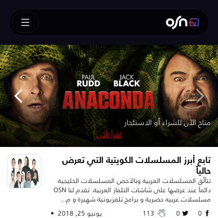
How To Train Your Dragon
!متوفر الآن للشراء أو الاستئجار – SUPERMAN
!متوفر للشراء الآن
متوفر الآن للشراء
متاح الآن للشراء أو الاستئجار
متوفر للشراء أو الاستئجار – تابعه قبل الآخرين
اقرأ الآن
اقرأ الآن
اقرأ الآن
اقرأ الآن
اقرأ الآن
تابع أبرز المسلسلات الكويتية التي تعرض
حالياً
تتألّق المسلسلات العربية وبالأخص المسلسلات الخليجية
دائماً عند عرضها على شاشات التلفاز العربية. تقدم لنا OSN
مسلسلات عربيه حصرية و برامج تلفزيونية شهيرة و م...
0
0
113
يونيو 25, 2018 •