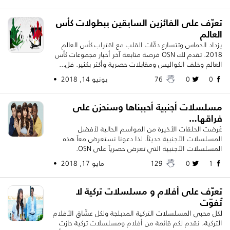
تعرّف على الفائزين السابقين ببطولات كأس
العالم
يزداد الحماس وتتسارع دقّات القلب مع اقتراب كأس العالم
2018. تقدم لك OSN فرصة متابعة آخر أخبار مجموعات كأس
العالم وخلف الكواليس ومقابلات حصرية وأكثر بكثير. فل...
0
0
76
يونيو 14, 2018 •
مسلسلات أجنبية أحببناها وسنحزن على
فراقها…
عُرضت الحلقات الأخيرة من المواسم الحالية لأفضل
المسلسلات الأجنبية حديثاً. لذا دعونا نستعرض معاً هذه
المسلسلات الأجنبية التي تعرض حصرياً على OSN.
1
0
129
مايو 17, 2018 •
تعرّف على أفلام و مسلسلات تركية لا
تُفوّت
لكل محبي المسلسلات التركية المدبلجة ولكل عشّاق الأفلام
التركية، نقدم لكم قائمة من أفلام ومسلسلات تركية حازت