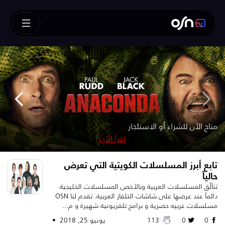
How To Train Your Dragon
!متوفر الآن للشراء أو الاستئجار – SUPERMAN
!متوفر للشراء الآن
متوفر الآن للشراء
متاح الآن للشراء أو الاستئجار
متوفر للشراء أو الاستئجار – تابعه قبل الآخرين
اقرأ الآن
اقرأ الآن
اقرأ الآن
اقرأ الآن
اقرأ الآن
تابع أبرز المسلسلات الكويتية التي تعرض
حالياً
تتألّق المسلسلات العربية وبالأخص المسلسلات الخليجية
دائماً عند عرضها على شاشات التلفاز العربية. تقدم لنا OSN
مسلسلات عربيه حصرية و برامج تلفزيونية شهيرة و م...
0
0
113
يونيو 25, 2018 •