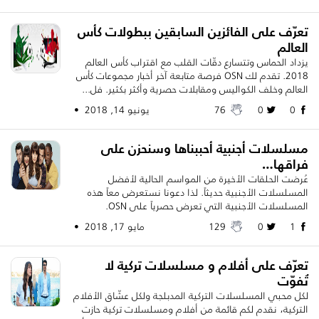
تعرّف على الفائزين السابقين ببطولات كأس
العالم
يزداد الحماس وتتسارع دقّات القلب مع اقتراب كأس العالم
2018. تقدم لك OSN فرصة متابعة آخر أخبار مجموعات كأس
العالم وخلف الكواليس ومقابلات حصرية وأكثر بكثير. فل...
0
0
76
يونيو 14, 2018 •
مسلسلات أجنبية أحببناها وسنحزن على
فراقها…
عُرضت الحلقات الأخيرة من المواسم الحالية لأفضل
المسلسلات الأجنبية حديثاً. لذا دعونا نستعرض معاً هذه
المسلسلات الأجنبية التي تعرض حصرياً على OSN.
1
0
129
مايو 17, 2018 •
تعرّف على أفلام و مسلسلات تركية لا
تُفوّت
لكل محبي المسلسلات التركية المدبلجة ولكل عشّاق الأفلام
التركية، نقدم لكم قائمة من أفلام ومسلسلات تركية حازت