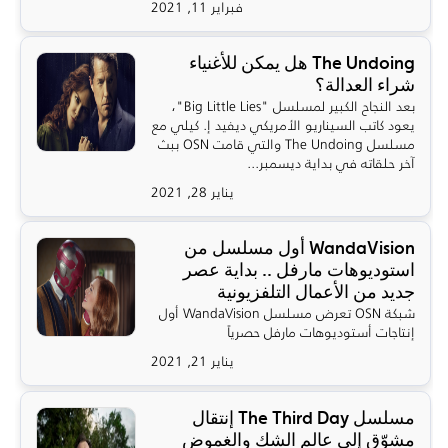
فبراير 11, 2021
The Undoing هل يمكن للأغنياء
شراء العدالة؟
بعد النجاح الكبير لمسلسل "Big Little Lies"،
يعود كاتب السيناريو الأمريكي ديفيد إ. كيلي مع
مسلسل The Undoing والتي قامت OSN ببث
آخر حلقاته في بداية ديسمبر...
يناير 28, 2021
WandaVision أول مسلسل من
استوديوهات مارفل .. بداية عصر
جديد من الأعمال التلفزيونية
شبكة OSN تعرض مسلسل WandaVision أول
إنتاجات أستوديوهات مارفل حصرياً
يناير 21, 2021
مسلسل The Third Day إنتقال
مشوّق إلى عالم الشك والغموض