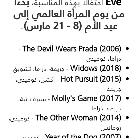
Eve
بدءاً
احتفالاً بهذه المناسبة،
من يوم المرأة العالمي إلى
عيد الأم (8 - 21 مارس)
.
The Devil Wears Prada (2006)
-
دراما، كوميدي
Widows (2018)
- جريمة، دراما، تشويق
Hot Pursuit (2015)
- أكشن، كوميدي،
جريمة
Molly's Game (2017)
- سيرة ذاتية،
جريمة، دراما
The Other Woman (2014)
- كوميدي،
رومانس
Year of the Dog (2007)
- كوميدي،