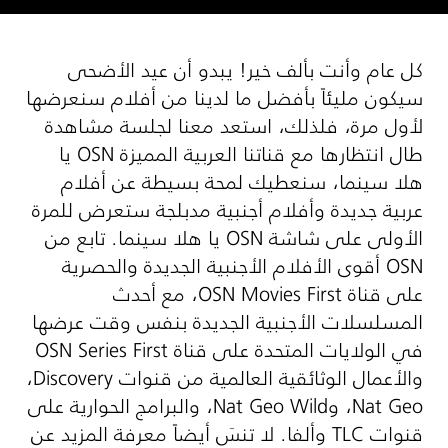
كل عام وأنت بألف خير! يبدو أن عيد الأضحى
سيكون مليئاً بأفضل ما لدينا من أفلام سنعرضها
لأول مرة، فلذلك، استعد معنا لجلسة مشاهدة
طال انتظارها مع قناتنا العربية المميزة
OSN
يا
هلا سينما، سنعطيك لمحة بسيطة عن أفلام
عربية جديدة وأفلام أجنبية مدبلجة ستعرض للمرة
الأولى على شاشة
OSN
يا هلا سينما. تابع من
OSN
أقوى الأفلام الأجنبية الجديدة والحصرية
على قناة
OSN Movies First
، مع أحدث
المسلسلات الأجنبية الجديدة بنفس وقت عرضها
في الولايات المتحدة على قناة
OSN Series First
والأعمال الوثائقية العالمية من قنوات
Discovery
،
Nat Geo
، و
Nat Geo Wild
، والبرامج الحوارية على
قنوات
TLC
وألفا. لا تنسَ أيضاً معرفة المزيد عن