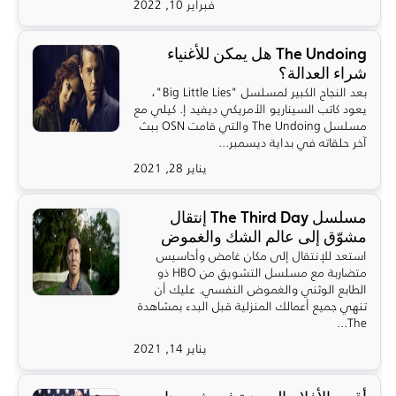
فبراير 10, 2022
The Undoing هل يمكن للأغنياء
شراء العدالة؟
بعد النجاح الكبير لمسلسل "Big Little Lies"،
يعود كاتب السيناريو الأمريكي ديفيد إ. كيلي مع
مسلسل The Undoing والتي قامت OSN ببث
آخر حلقاته في بداية ديسمبر...
يناير 28, 2021
مسلسل The Third Day إنتقال
مشوّق إلى عالم الشك والغموض
استعد للإنتقال إلى مكان غامض وأحاسيس
متضاربة مع مسلسل التشويق من HBO ذو
الطابع الوثني والغموض النفسي. عليك أن
تنهي جميع أعمالك المنزلية قبل البدء بمشاهدة
The...
يناير 14, 2021