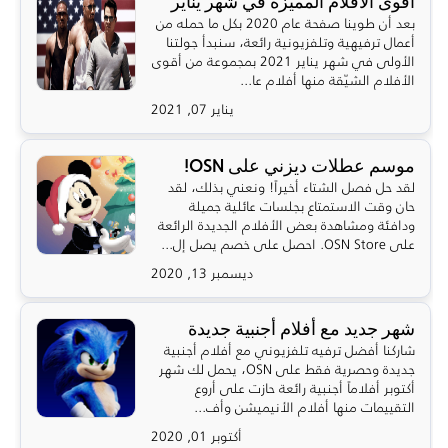
أقوى الأفلام المميزة في شهر يناير
بعد أن طوينا صفحة عام 2020 بكل ما حمله من
أعمال ترفيهية وتلفزيونية رائعة، سنبدأ جولتنا
الأولى في شهر يناير 2021 بمجموعة من أقوى
الأفلام الشيّقة منها أفلام عا...
يناير 07, 2021
موسم عطلات ديزني على OSN!
لقد حل فصل الشتاء أخيراً! ونعني بذلك، لقد
حان وقت الاستمتاع بجلسات عائلية جميلة
ودافئة ومشاهدة بعض الأفلام الجديدة الرائعة
على OSN Store. احصل على خصم يصل إل...
ديسمبر 13, 2020
شهر جديد مع أفلام أجنبية جديدة
شاركنا أفضل ترفيه تلفزيوني مع أفلام أجنبية
جديدة وحصرية فقط على OSN، يحمل لك شهر
أكتوبر أفلاماً أجنبية رائعة حازت على أروع
التقييمات منها أفلام الأنيميشن وأف...
أكتوبر 01, 2020