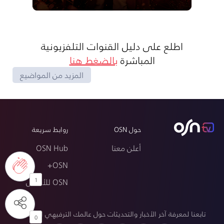
اطلع على دليل القنوات التلفزيونية
المباشرة
بالضغط هنا
المزيد من المواضيع
حول OSN
روابط سريعة
أعلن معنا
OSN Hub
OSN+
OSN للأعمال
1
تابعنا لمعرفة آخر الأخبار والتحديثات حول عالمك الترفيهي المفضل
0