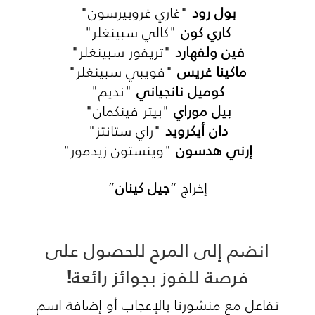
بول رود
"غاري غروبيرسون"
كاري كون
"كالي سبينغلر"
فين ولفهارد
"تريفور سبينغلر"
ماكينا غريس
"فويبي سبينغلر"
كوميل نانجياني
"نديم"
بيل موراي
"بيتر فينكمان"
دان أيكرويد
"راي ستانتز"
إرني هدسون
"وينستون زيدمور"
إخراج “
جيل كينان
”
انضم إلى المرح للحصول على
فرصة للفوز بجوائز رائعة!
تفاعل مع منشورنا بالإعجاب أو إضافة اسم