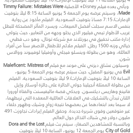
ويأتي بعده فيلم
Disney
+ الأصلية
Timmy Failure: Mistakes Were
Made
، وسيتم عرضه يوم الجمعة 5 يونيو الساعة 8:15 ليلاً بتوقيت
الإمارات/ 7:15 مساءً بتوقيت السعودية. الفيلم مأخوذ عن رواية
بنفس الاسم سجلت أفضل المبيعات، ويسرد المآثر المضحكة للبطل
غريب الأطوار تيمي فيليور الذي يخلو وجهه من التعابير، حيث يتولى
إدارة مكتب تحقيق في بورتلاند مع شريكه توتال، وهو دب قطبي
خيالي وزنه 1500 رطل. الفيلم ملائم للأطفال الأصغر سناً من أفراد
العائلة، وهو من بطولة وينسلو فيجلي وأوفيليا لوفيبوند ووالاس
شون.
وسيكون عشاق ديزني على موعد مع فيلم
Maleficent: Mistress of
Evil
في يونيو المقبل، حيث سيتم عرضه يوم الجمعة 5 يونيو،
الساعة 10 ليلاً بتوقيت الإمارات/ 9 ليلاً بتوقيت السعودية. الفيلم
من بطولة الممثلة أنجيلينا جولي الحائزة على جائزة أوسكار وإيل
فانينغ وهاريس ديكنسون. ويحكي قصة ماليفيسنت والفتاة أورورا
اللتان تبدآن بالتشكيك في العلاقات العائلية المعقدة التي تربطهما،
لا سيما بعد ابتعادهما عن بعضهما نتيجة زواج وشيك وظهور حلفاء
غير متوقعين وقوى شريرة جديدة. وحقق الفيلم إيرادات تجاوزت 491
مليون دولار في شباك التذاكر حول العالم.
وبالنسبة للمشاهدين الصغار، سيتم بث فيلم
Dora and the Lost
City of Gold
يوم الجمعة 12 يونيو، الساعة 10 ليلاً بتوقيت