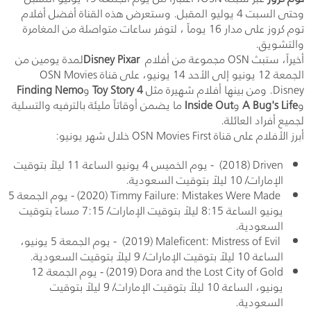
وحتى السبت 4 يوليو المقبل. وستعرض هذه القناة أفضل أفلام
توم كروز على مدار 16 يوماً ، لتوفر ساعات متواصلة من المغامرة
والتشويق.
أخيراً، ستبث
OSN
مجموعة من أفلام
Disney Pixar
لمدة يومين من
الجمعة 12 يونيو إلى الأحد 14 يونيو، على قناة
OSN Movies
Disney
. ومن بينها أفلام شهيرة مثل
Toy Story 4
و
Finding Nemo
و
A Bug's Life
و
Inside Out
ما يضمن أوقاتاً مليئة بالترفيه والتسلية
لجميع أفراد العائلة.
أبرز الأفلام على قناة
OSN Movies First
خلال شهر يونيو:
Driven
(2018) - يوم الخميس 4 يونيو الساعة 11 ليلاً بتوقيت
الإمارات/ 10 ليلاً بتوقيت السعودية.
Timmy Failure: Mistakes Were Made
(2020) - يوم الجمعة 5
يونيو الساعة 8:15 ليلاً بتوقيت الإمارات/ 7:15 مساءً بتوقيت
السعودية.
Maleficent: Mistress of Evil
(2019) - يوم الجمعة 5 يونيو،
الساعة 10 ليلاً بتوقيت الإمارات/ 9 ليلاً بتوقيت السعودية.
Dora and the Lost City of Gold
(2019) - يوم الجمعة 12
يونيو، الساعة 10 ليلاً بتوقيت الإمارات/ 9 ليلاً بتوقيت
السعودية.