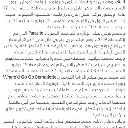
Built
، وهو من بطولة مات ديلون وبرونو جانز وأوما ثورمان. يروي
الفيلم قصة جاك، وهو قاتل متسلسل في غاية الذكاء، على مدار 12
عاماً، ويصور جرائم القتل التي تعزز داخله الشخصية المجنونة. سيتم
بث العرض الأول من الفيلم يوم الخميس 25 يونيو، الساعة 11 ليلاً
بتوقيت الإمارات/ 10 ليلاً بتوقيت السعودية.
وسيتم عرض فيلم الإثارة والكوميديا السوداء
Parasite
الذي تم
إنتاجه عام 2019، وهو فيلم كوري جنوبي حائز على 4 جوائز أوسكار
من إخراج بونغ جون هو. ويحكي الفيلم قصة عائلة كيمز الفقيرة، وعن
الطرق الملتوية التي استخدمَتها للعمل عند عائلة باركس الغنية،
وكيف تعقدت حياتهم البسيطة حين شعروا باقتراب انكشاف خداعهم
وألاعيبهم. سيتم بث العرض الأول للفيلم يوم الجمعة 19 يونيو
المقبل، الساعة 8 ليلا بتوقيت الإمارات/ 7 مساءً بتوقيت السعودية.
كما سيتم عرض فيلم الدراما الكوميدي
Where'd Go Go Bernadette
يوم الجمعة 26 يونيو، الساعة 8 ليلاً بتوقيت الإمارات/ 7 مساءً
بتوقيت السعودية. الفيلم من بطولة كيت بلانشيت وبيلي كرودب
وإيما نيلسون، ويروي قصة أم مُحبة تضطر إلى إعادة التواصل مع
شغفها الإبداعي بعد سنوات من التضحية بنفسها من أجل عائلتها.
ليأخذها إيمانها بشغفها في مغامرة ملحمية تساعد في تطوير حياتها
وتؤدي إلى نجاحها.
وعلاوة على ذلك، سيتم تخصيص قناة مؤقتة لنجم هوليوود الشهير
توم كروز
عبر شبكة
OSN
، اعتباراً من يوم الجمعة 19 يونيو المقبل