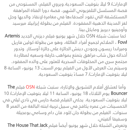
الإمارات/ 9 ليلاً بتوقيت السعودية.ويروي الفيلم، المستوحى من
قصة المسلسل التلفزيوني الشهير، قصة دورا الفتاة المراهقة
المستكشفة التي تقود أصدقاءها في مغامرة لإنقاذ والديها وحل
لغز المدينة الذهبية المفقودة. الفيلم من بطولة إيزابيلا ميرسيد
وأوجينيو ديربيز ومايكل بينا.
كما ستبث شبكة
OSN
خلال شهر يونيو فيلم ديزني الجديد
Artemis
Fowl
، الملائم لجميع أفراد العائلة، وهو من بطولة كولين فاريل
وميراندا ريسون وجودي دينش الحائزة على جائزة أوسكار. وتدور
أحداثه حول شاب مراهق يتمتع بمواهب خارقة وسعيه لمطاردة
مجتمع سري من المخلوقات السحرية للعثور على والده المفقود.
وسيتم بث العرض الأول من الفيلم يوم السبت 13 يونيو، الساعة 8
ليلا بتوقيت الإمارات/ 7 مساءً بتوقيت السعودية.
وأما لعشاق أفلام التشويق والإثارة، ستبث شبكة
OSN
فيلم
The
Bouncer
يوم الثلاثاء 18 يونيو، الساعة 11 ليلا بتوقيت الإمارات/ 10
ليلا بتوقيت السعودية. يحكي الفيلم قصة حارس في نادي ليلي في
الخمسينات من عمره يكافح في سبيل تربية ابنته البالغة من العمر 8
سنوات. الفيلم من بطولة جان كلود فان دام وسامي بوعجيلة
وسفيفا ألفيتي.
وتعرض الشبكة خلال شهر يونيو أيضاً فيلم
The House That Jack