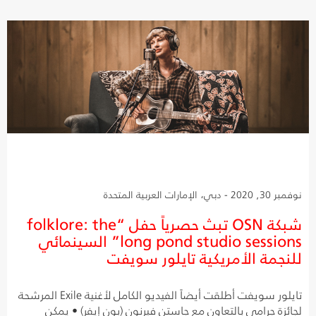
نوفمبر 30, 2020 - دبي، الإمارات العربية المتحدة
شبكة OSN تبث حصرياً حفل “folklore: the
long pond studio sessions” السينمائي
للنجمة الأمريكية تايلور سويفت
تايلور سويفت أطلقت أيضاً الفيديو الكامل لأغنية Exile المرشحة
لجائزة جرامي بالتعاون مع جاستن فيرنون (بون إيفر) • يمكن