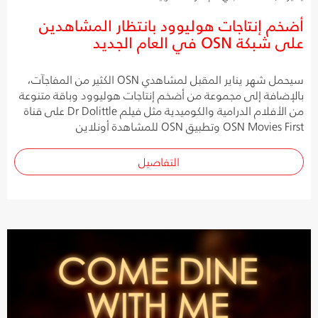
أضخم إنتاجات هوليوود بانتظار المشاهدين
على شبكة OSN في العام الجديد
سيحمل شهر يناير المقبل لمشاهدي OSN الكثير من المفاجآت،
بالإضافة إلى مجموعة من أضخم إنتاجات هوليوود وباقة متنوعة
من الأفلام الدرامية والكوميدية مثل فيلم Dr Dolittle على قناة
OSN Movies First وتطبيق OSN للمشاهدة أونلاين
التفاصيل