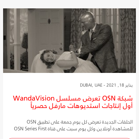
يناير 18, 2021 - DUBAI, UAE
شبكة OSN تعرض مسلسل WandaVision
أول إنتاجات استديوهات مارفل حصرياً
الحلقات الجديدة تعرض كل يوم جمعة على تطبيق OSN
للمشاهدة أونلاين وكل يوم سبت على قناة OSN Series First