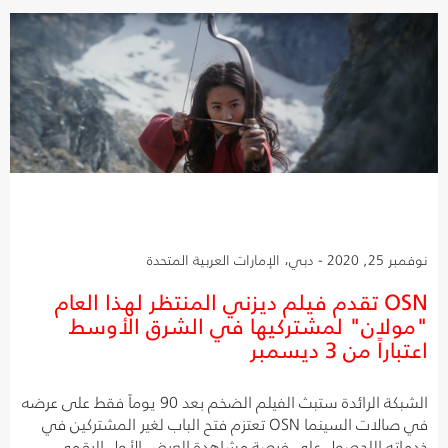
نوفمبر 25, 2020 - دبي، الإمارات العربية المتحدة
OSN تقدم فيلم ديزني المنتظر لهذا العام
"مولان" لمشتركيها في الشرق الأوسط
اعتباراً من 3 ديسمبر
الشبكة الرائدة ستبث الفيلم الضخم بعد 90 يوماً فقط على عرضه
في صالات السينما OSN تعتزم فتح الباب لغير المشتركين في
خدماته اللحصول على فرصة مشاهدة العرض الأول الرقمي