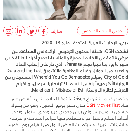
تحميل الملف الصحفي
شارك
دبي، الإمارات العربية المتحدة - مايو 18, 2020
كشفت OSN، شبكة المحتوى الترفيهي الرائدة في المنطقة، عن
عرض قائمة من الأفلام المميزة والمناسبة لجميع أفراد العائلة خلال
شهر مايو، بما فيها فيلم Parasite، الذي حاز على إعجاب النقاد
والعديد من الجوائز، وفيلم المغامرة والتشويق Dora and the Lost
City of Gold وفيلم Where'd You Go Bernadette المستوحى من
الرواية الأكثر مبيعاً بنفس الاسم للكاتبة ماريا سيمبل، والفيلم
المرشح لجائزة الأوسكار Maleficent: Mistress of Evil.
ويتصدر فيلم التشويق
Driven
قائمة الأفلام التي ستُعرض على
قناة
OSN Movies First
خلال شهر يونيو المقبل، وهو من بطولة
جيسون سوديكيس ولي بيس وجودي جرير وكوري ستول. وتدور
أحداث الفيلم وسط أجواء تصطدم فيها عوالم السياسة والجريمة
والشركات الكبيرة. وسيتم بث العرض الأول من الفيلم يوم الخميس
4 يونيو الساعة 11 ليلاً بتوقيت الإمارات/ 10 ليلاً بتوقيت السعودية.