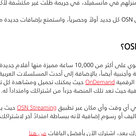
منزلهم في مانسفيلد، في جريمة ظلت غير مكتشفة لأكث
OSN
كل جديد أولاً وحصرياً، واستمتع بإضافات جديدة
OS
؟
استمتع معنا بمكتبة عملاقة تحتوي على أكثر من 10,000 سا
أجنبية أيضاً، بالإضافة إلى أحدث المسلسلات العربية وال
الرقمية
OnDemand
حيث يمكنك تحميل ومشاهدة كل تلك
فية حيث تعد تلك المنصة جزءاً من اشتراكك وامتداداً له.
في أي وقت وأي مكان عبر تطبيق
OSN Streaming
حيث يمك
كاليف أو رسوم إضافية لأنه ببساطة امتدادٌ آخر لاشتراك
رك بعد، اشترك الآن بأفضل الباقات
من هنا