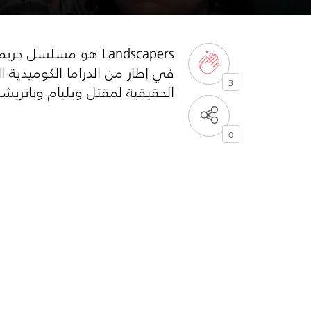
Landscapers
هو مسلسل جريمة ي
في إطار من الدراما الكوميدية ا
3
الحقيقية لمقتل ويليام وباتريشيا
0