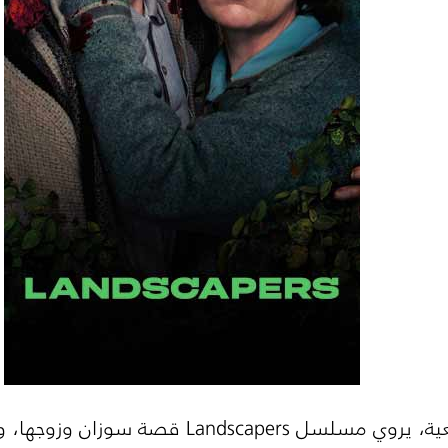
عية، يروي مسلسل
Landscapers
قصة سوزان وزوجها، وك