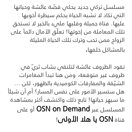
مسلسل تركي جديد يحكي قصّة عائشة وحياتها
التي تكاد لا تشبه الحياة بحكم سيطرة أخويها
عليها. فتاة جميلة وقلبها مليء بالخير لا تستحق
تلك المعاملة من إخوتها! تعلّق الآمال دائماً على
الزواج ممن تحب وترك تلك الحياة المليئة
.
بالمشاكل خلفها
تقود الظروف عائشة لتلتقي بشاب ثريّ في
ظروف غير متوقعة، ومن هنا تبدأ المغامرات
الشيّقة والمفارقات الكوميدية بالظهور، لكن ...
هل ستسير الأمور على نفس المسار؟ أم أن شيئاً
ما سيهز حياتها! تابع ذلك واكتشف أكثر بمشاهدة
OSN on Demand
المسلسل عبر
أو على
OSN
يا هلا الأولى
قناة
!