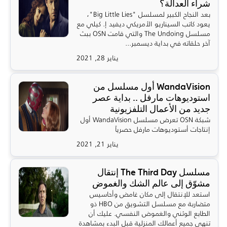
شراء العدالة؟
بعد النجاح الكبير لمسلسل "Big Little Lies"،
يعود كاتب السيناريو الأمريكي ديفيد إ. كيلي مع
مسلسل The Undoing والتي قامت OSN ببث
آخر حلقاته في بداية ديسمبر...
يناير 28, 2021
WandaVision أول مسلسل من
استوديوهات مارفل .. بداية عصر
جديد من الأعمال التلفزيونية
شبكة OSN تعرض مسلسل WandaVision أول
إنتاجات أستوديوهات مارفل حصرياً
يناير 21, 2021
مسلسل The Third Day إنتقال
مشوّق إلى عالم الشك والغموض
استعد للإنتقال إلى مكان غامض وأحاسيس
متضاربة مع مسلسل التشويق من HBO ذو
الطابع الوثني والغموض النفسي. عليك أن
تنهي جميع أعمالك المنزلية قبل البدء بمشاهدة