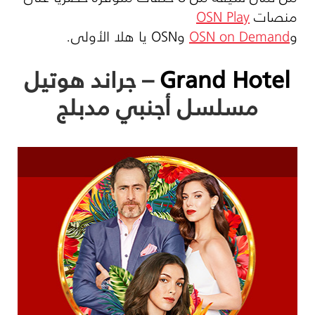
منصات
OSN Play
و
OSN on Demand
و
OSN
يا هلا الأولى.
Grand Hotel
– جراند هوتيل
مسلسل أجنبي مدبلج