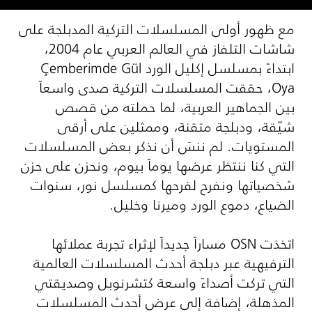
مع ظهور أولى المسلسلات التركية المدبلجة على
شاشات التلفاز في العالم العربي عام 2004،
ابتداءً بمسلسل إكليل الورد
Çemberimde Gül
Oya
، حققت المسلسلات التركية صدى واسعاً
بين الجماهير العربية، لما حملته من قصص
شيّقة، ودبلجة متقنة، وممثلين على أرقى
المستويات. لم ننسَ أن نذكر بعض المسلسلات
التي كنا ننتظر عرضها يوماً بيوم، ونحزن على حزن
شخصياتها ونفرح لفرحها كمسلسل نور، سنوات
الضياع، دموع الورد وميرنا وخليل.
اتخذت
OSN
مساراً جديداً لإثراء تجربة عملائها
الترفيهية عبر دبلجة أحدث المسلسلات العالمية
التي تركت أصداءً واسعة كتشرنوبل وصديقتي
المذهلة، إضافة إلى عرض أحدث المسلسلات