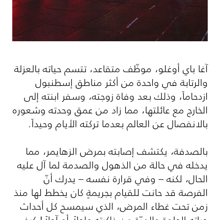
آغا باي أوغلو، موظّف متقاعد، تتسم حياته بالعزلة
والرتابة في واحدة من أكثر مناطق إسطنبول
ازدحاماً، وذلك بعد وفاة زوجته، وسفر ابنته إلى
الخارج مع عائلتها، مما زاد من عمق وحدته وشعوره
بالانفصال عن العالم بعدما تركته الأيام وحيداً.
بالصدفة، يكتشف إصابته بمرض الزهايمر، مما
يدخله في حالة من الذهول والصدمة لما آل عليه
الحال، لكنه – وفي قرارة نفسه – يدرك أنّ
الفرصة قد حانت للقيام بجريمةٍ كان يخطط لها منذ
زمن تحت غطاء المرض، الذي سيمسح كل أحداث
حياته الحلوة والمرّة من ذاكرته عاجلاً أو آجلاً! كيف